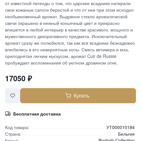
от известной легенды о том, что царские всадники натирали
свои кожаные сапоги берестой и что от нее при этом исходил
необыкновенный аромат. Выдувное стекло ароматической
свечи окрашено в нежный коньячный цвет и прекрасно
впишется в любой интерьер в качестве красивого, мощного и
мужественного декоративного предмета. Исключительный
аромат сразу же полюбился, так как все всадники безнадежно
влюбились в его невероятные ноты. Смесь ветивера и мха,
приподнятая легким мускусом, аромат Cuir de Russie
пробуждает воспоминания об уютном дровяном огне.
17050
₽
Купить
Бесплатная доставка
Код товара:
УТ000010184
Страна:
Бельгия
Бренд:
Baobab Collection