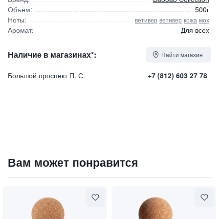
Объём:
500г
Ноты:
ветивер
ветивер
кожа
мох
Аромат:
Для всех
Наличие в магазинах*:
Найти магазин
Большой проспект П. С.
+7 (812) 603 27 78
Свеча "Les Prestigieuses Max 10 Cuir de Russie" / "Русска
Вам может понравится
17050
₽
9 840 ₽