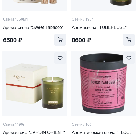
Свечи
/
350мл
Свечи
/
190г
Арома-свеча "Sweet Tabacco"
Аромасвеча "TUBEREUSE"
6500
₽
8600
₽
Свечи
/
190г
Свечи
/
160г
Аромасвеча "JARDIN ORIENT"
Ароматическая свеча "FLOWERS OF JAPAN"