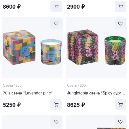
8600
₽
2900
₽
Свечи
/
200г
Свечи
/
200г
70's свеча "Lavander pine"
Jungletopia свеча "Spicy cypriol"
5250
₽
8625
₽