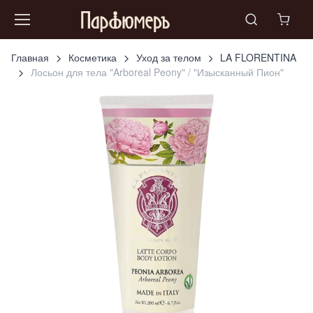
Главная
Косметика
Уход за телом
LA FLORENTINA
Лосьон для тела "Arboreal Peony" / "Изысканный Пион"