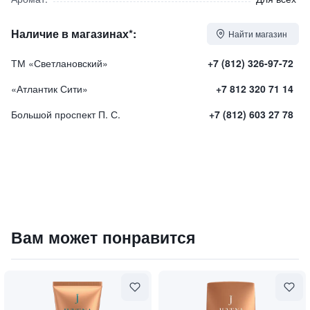
Наличие в магазинах*:
Найти магазин
ТМ «Светлановский»
+7 (812) 326-97-72
«Атлантик Сити»
+7 812 320 71 14
Большой проспект П. С.
+7 (812) 603 27 78
Лосьон для тела "Arboreal Peony" / "Изысканный Пион"
Вам может понравится
1630
₽
9 840 ₽