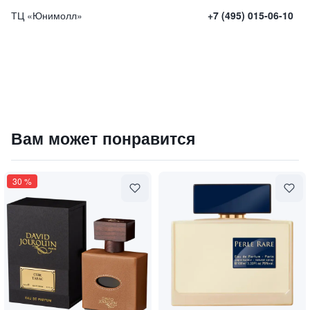
ТЦ «Юнимолл»
+7 (495) 015-06-10
Парфюмированная вода "LUST FOR LIFE" / "Жажда жизн
Вам может понравится
12000
₽
9 840 ₽
30
%