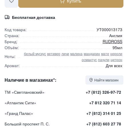
Купить
Бесплатная доставка
Код товара:
УТ000013173
Страна:
Англия
Бренд:
RUDROSS
Объём:
95мл
белый мускус
ветивер
личи
малина
мандарин
мате
нероли
Ноты:
османтус
пачули
цитрон
Аромат:
Для всех
Наличие в магазинах*:
Найти магазин
ТМ «Светлановский»
+7 (812) 326-97-72
«Атлантик Сити»
+7 812 320 71 14
«Гранд Палас»
+7 (812) 314 01 25
Большой проспект П. С.
+7 (812) 603 27 78