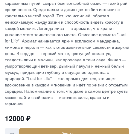
караванных путей, сокрыт был волшебный оазис — тихий рай
среди песков. Среди пальм и диких цветов бил источник с
кристально чистой водой. Тот, кто испил её, обретал
неиссякаемую жажду жизни и способность видеть красоту в
каждой мелочи. Легенда жива — в аромате, что хранит
дыхание этого таинственного места. Описание аромата "Lust
for Life": Аромат начинается ярким всплеском мандарина,
лимона и нероли — как глоток живительной свежести в жаркий
день. В сердце — терпкий матте, цветущий османтус,
сладость личи и малины, как прохлада в тени сада. Финал —
умиротворяющий ветивер, дымный пачули и нежный белый
мускус, придающие глубину и ощущение единства с
природой. "Lust for Life" — это аромат для тех, кто ищет
вдохновение в каждом мгновении и идёт по жизни с открытым
сердцем. Напоминание о том, что даже в самом центре суеты
можно найти свой оазис — источник силы, красоты и
гармонии.
12000
₽