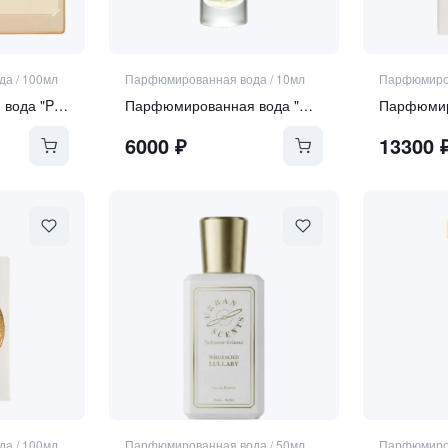
да
/
100мл
Парфюмированная вода
/
10мл
Парфюмиро
Парфюмированная вода "Perle Rare"
Парфюмированная вода "Curiosity"
6000
₽
13300
да
/
100мл
Парфюмированная вода
/
50мл
Парфюмиро