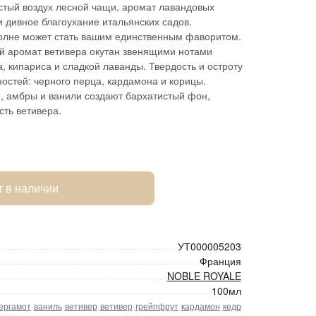
истый воздух лесной чащи, аромат лавандовых
и дивное благоухание итальянских садов.
вполне может стать вашим единственным фаворитом.
й аромат ветивера окутан звенящими нотами
, кипариса и сладкой лаванды. Твердость и остроту
остей: черного перца, кардамона и корицы.
, амбры и ванили создают бархатистый фон,
ть ветивера.
т в наличии
УТ000005203
Франция
NOBLE ROYALE
100мл
ергамот
ваниль
ветивер
ветивер
грейпфрут
кардамон
кедр