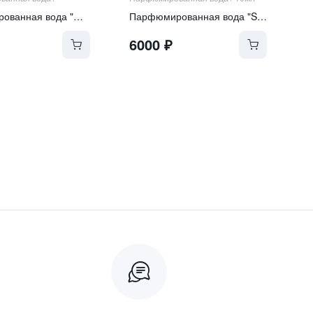
Парфюмированная вода "Over the Moon"
Парфюмированная вода "Sophistication"
6000
₽