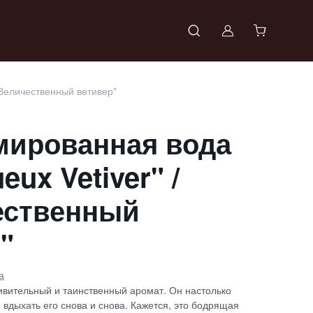
Войти в проф
"Величественный ветивер"
ированная вода
eux Vetiver" /
ественный
"
а
дивительный и таинственный аромат. Он настолько
я вдыхать его снова и снова. Кажется, это бодрящая