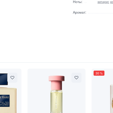
Ноты:
кипарис
к
Аромат:
"Величественный ветивер"
30
%