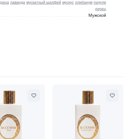
орица
лаванда
мускатный шалфей
мускус
олибанум
пачули
перец
Мужской