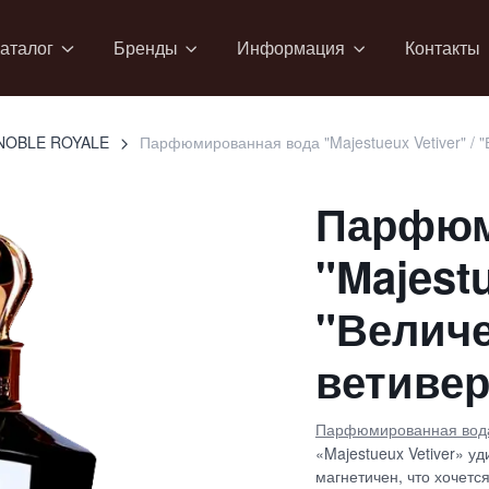
аталог
Бренды
Информация
Контакты
NOBLE ROYALE
Парфюмированная вода "Majestueux Vetiver" / 
Парфюм
"Majestu
"Велич
ветивер
Парфюмированная вод
«Majestueux Vetiver» у
магнетичен, что хочетс