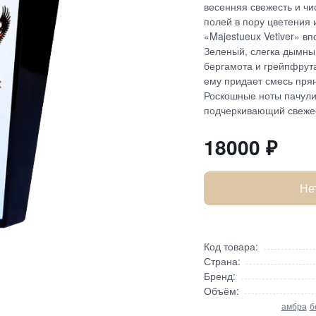
весенняя свежесть и ч
полей в пору цветения 
«Majestueux Vetiver» 
Зеленый, слегка дымны
бергамота и грейпфрута
ему придает смесь прян
Роскошные ноты пачули
подчеркивающий свежес
18000
₽
Не
Код товара:
Страна:
Бренд:
Объём:
амбра
б