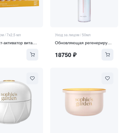
цом
/
7х2,5 мл
Уход за лицом
/
50мл
Концентрат-активатор витамина А для чувствительной кожи
Обновляющая регенерирующая сыворотка со спикулами
18750
₽