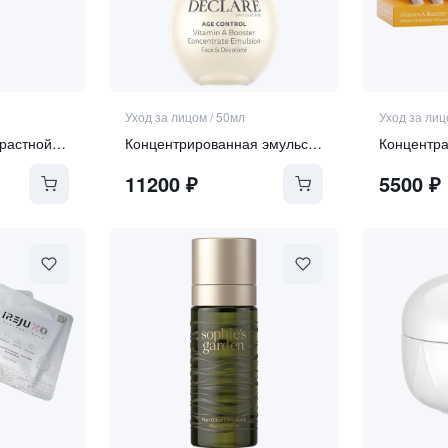
Уход за лицом
/
50мл
Уход за ли
Передовой антивозрастной крем для лица SPF 30
Концентрированная эмульсия-активатор витамина А 3-в-1 для зоны лица, шеи и декольте "Vitamin А booste"
11200
₽
5500
₽