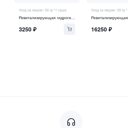
Уход за лицом
/
30 гр *1 саше
Уход за лицом
/
30 гр 
Ревитализирующая гидрогелевая маска с экзосомами и ПДРН
3250
₽
16250
₽