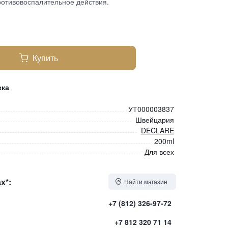
ротивовоспалительное действия.
Купить
вка
УТ000003837
Швейцария
DECLARE
200ml
Для всех
х*:
Найти магазин
+7 (812) 326-97-72
+7 812 320 71 14