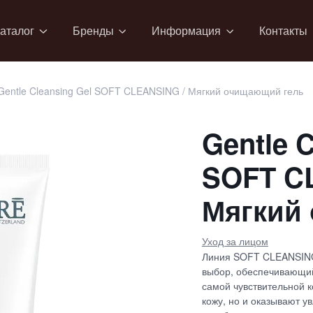
аталог
Бренды
Информация
Контакты
Gentle Cleansing Gel SOFT CLEANSING / Мягкий очищающий гель
Gentle 
SOFT C
Мягкий
Уход за лицом
Линия SOFT CLEANSING
выбор, обеспечивающий
самой чувствительной к
кожу, но и оказывают 