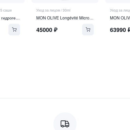
* 5 саше
Уход за лицом
/
30ml
Уход за ли
Ревитализирующая гидрогелевая маска с экзосомами и ПДРН
MON OLIVE Longévité Microgel Sérum
45000
₽
63990