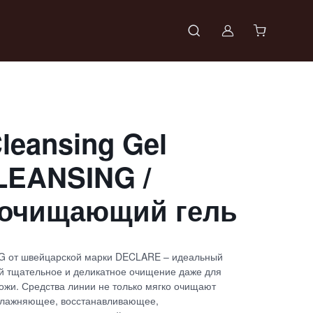
Войти в проф
Cleansing Gel
LEANSING /
 очищающий гель
 от швейцарской марки DECLARE – идеальный
 тщательное и деликатное очищение даже для
ожи. Средства линии не только мягко очищают
увлажняющее, восстанавливающее,