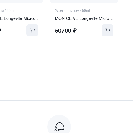
цом
/
50ml
Уход за лицом
/
50ml
MON OLIVE Longévité Microgel Crème
MON OLIVE Longévité Microgel Crème REFILL
₽
50700
₽