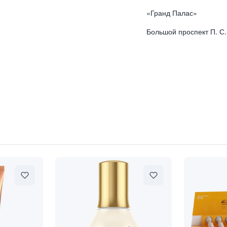
«Гранд Палас»
Большой проспект П. С.
й очищающий гель