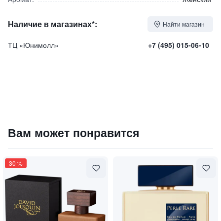
Наличие в магазинах*:
Найти магазин
ТЦ «Юнимолл»
+7 (495) 015-06-10
Парфюмированная вода "Nuit Andalouse" / "Андалузская 
Вам может понравится
135000
₽
9 840 ₽
30
%