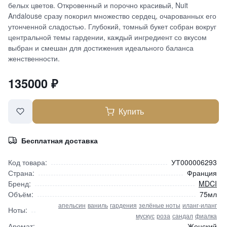
белых цветов. Откровенный и порочно красивый, Nuit
Andalouse сразу покорил множество сердец, очарованных его
утонченной сладостью. Глубокий, томный букет собран вокруг
центральной темы гардении, каждый ингредиент со вкусом
выбран и смешан для достижения идеального баланса
женственности.
135000
₽
Купить
Бесплатная доставка
Код товара:
УТ000006293
Страна:
Франция
Бренд:
MDCI
Объём:
75мл
апельсин
ваниль
гардения
зелёные ноты
иланг-иланг
Ноты:
мускус
роза
сандал
фиалка
Аромат:
Женский