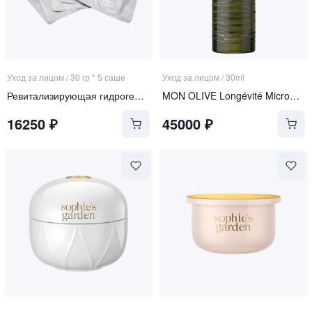
Уход за лицом
/
30 гр * 5 саше
Уход за лицом
/
30ml
Ревитализирующая гидрогелевая маска с экзосомами и ПДРН
MON OLIVE Longévité Microgel Sérum
16250
₽
45000
₽