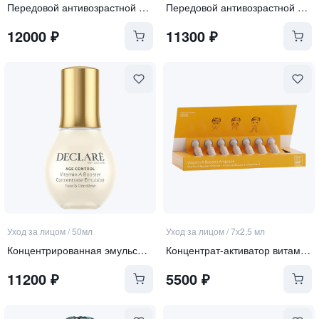
Передовой антивозрастной крем для лица SPF 50
Передовой антивозрастной крем для лица SPF 30
12000
₽
11300
₽
Уход за лицом
/
50мл
Уход за лицом
/
7х2,5 мл
Концентрированная эмульсия-активатор витамина А 3-в-1 для зоны лица, шеи и декольте "Vitamin А booste"
Концентрат-активатор витамина А для чувствительной кожи
11200
₽
5500
₽