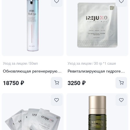
Уход за лицом
/
50мл
Уход за лицом
/
30 гр *1 саше
Обновляющая регенерирующая сыворотка со спикулами
Ревитализирующая гидрогелевая маска с экзосомами и ПДРН
18750
₽
3250
₽