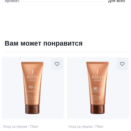
Аромат:
Для всех
Регулирующий лосьон против появления акне (ролик)
Вам может понравится
2500
₽
9 840 ₽
Уход за лицом
/
75мл
Уход за лицом
/
75мл