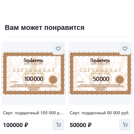
Духи "PASSION OF VENICE"
Вам может понравится
19500
₽
9 840 ₽
Серт. подарочный 100 000 руб.
Серт. подарочный 50 000 руб.
100000
₽
50000
₽