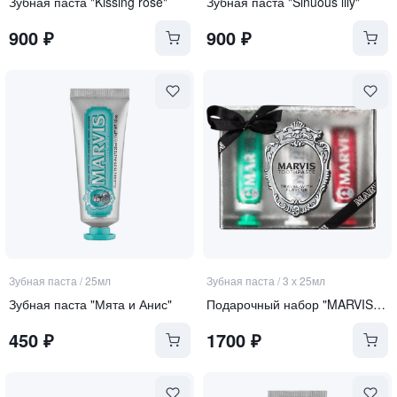
Зубная паста "Kissing rose"
Зубная паста "Sinuous lily"
900
₽
900
₽
Зубная паста
/
25мл
Зубная паста
/
3 х 25мл
Зубная паста "Мята и Анис"
Подарочный набор "MARVIS 3 FLAVOURS"
450
₽
1700
₽