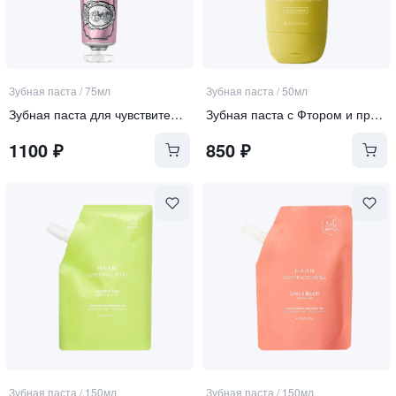
Зубная паста
/
75мл
Зубная паста
/
50мл
Зубная паста для чувствительных десен
Зубная паста с Фтором и пребиотиками "Лимон, шалфей и мята"
1100
₽
850
₽
Зубная паста
/
150мл
Зубная паста
/
150мл