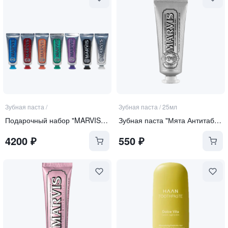
Зубная паста
/
Зубная паста
/
25мл
Подарочный набор "MARVIS 7 FLAVOURS"
Зубная паста "Мята Антитабак" отбеливающая
4200
₽
550
₽