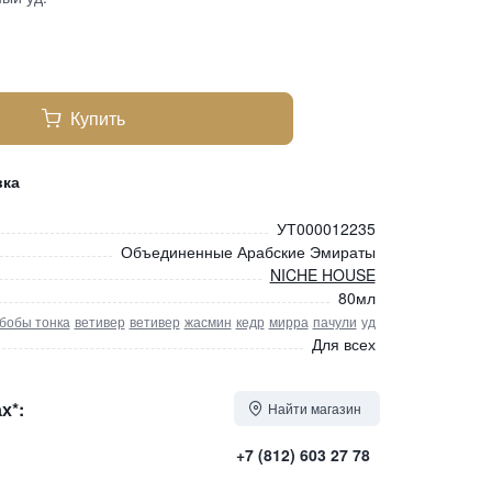
Купить
вка
УТ000012235
Объединенные Арабские Эмираты
NICHE HOUSE
80мл
бобы тонка
ветивер
ветивер
жасмин
кедр
мирра
пачули
уд
Для всех
х*:
Найти магазин
+7 (812) 603 27 78