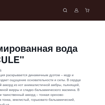
Войти в проф
ированная вода
ULE"
а
ия раскрывается динамичным дуэтом – кедр и
оздает ощущение основательности и силы. В сердце
й аккорд из нот анималистичной амбры, пьянящей,
ымной мирры и сладко-бальзамического жасмина. В
и таинственный аккорд – тонкая орехово-
 тонка, землистый, горьковато-бальзамический,
ый уд.