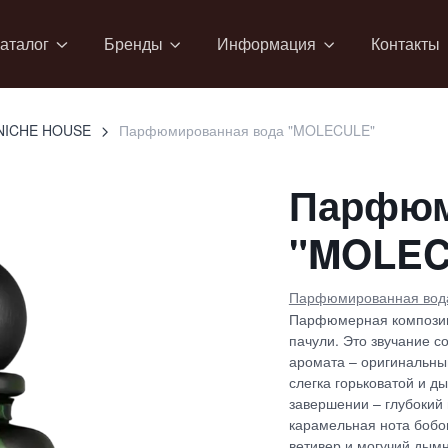
аталог
Бренды
Информация
Контакты
NICHE HOUSE
Парфюмированная вода "MOLECULE"
Парфюм
"MOLEC
Парфюмированная вод
Парфюмерная композиц
пачули. Это звучание с
аромата – оригинальны
слегка горьковатой и д
завершении – глубокий 
карамельная нота бобов
ветивер и могучий дымн