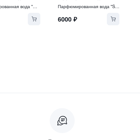
Парфюмированная вода "Over the Moon"
Парфюмированная вода "Sophistication"
6000
₽