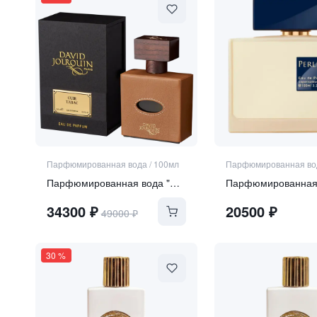
Парфюмированная вода
/
100мл
Парфюмированная во
Парфюмированная вода "Cuir Tabac"
34300
₽
20500
₽
49000
₽
30
%