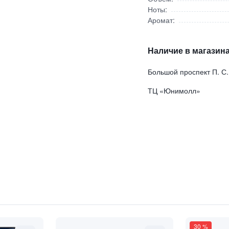
Ноты:
Аромат:
Наличие в магазина
Большой проспект П. С.
ТЦ «Юнимолл»
шевое мороженое"
30
%