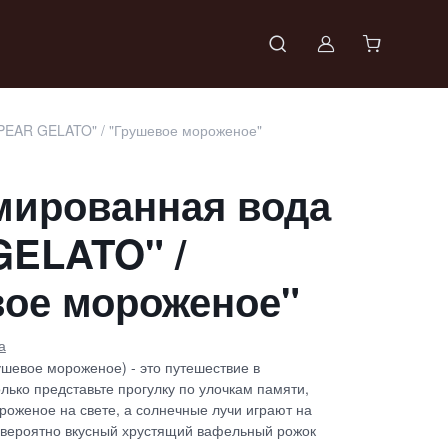
Войти в проф
EAR GELATO" / "Грушевое мороженое"
ированная вода
GELATO" /
вое мороженое"
а
ушевое мороженое) - это путешествие в
олько представьте прогулку по улочкам памяти,
роженое на свете, а солнечные лучи играют на
вероятно вкусный хрустящий вафельный рожок