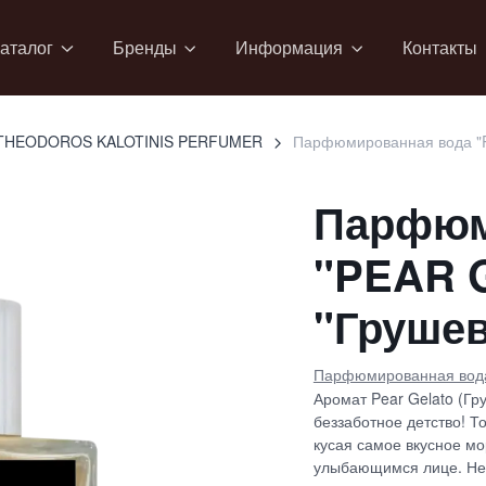
аталог
Бренды
Информация
Контакты
THEODOROS KALOTINIS PERFUMER
Парфюмированная вода "P
Парфюм
"PEAR 
"Груше
Парфюмированная вод
Аромат Pear Gelato (Гр
беззаботное детство! Т
кусая самое вкусное мо
улыбающимся лице. Не