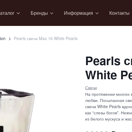
аталог
Бренды
Информация
Контакты
ion
Pearls свеча Max 16 White Pearls
Pearls 
White P
Свечи
На протяжении многих 
любви. Посыпанная све
свеча White Pearls вдо
как “слезы богов". Неж
из белого мускуса и жа