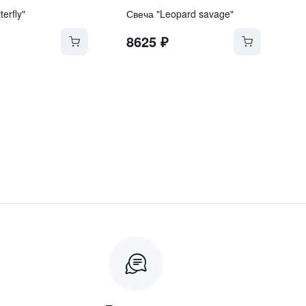
erfly"
Свеча "Leopard savage"
8625
₽