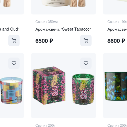
Свечи
/
350мл
Свечи
/
190г
a and Oud"
Арома-свеча "Sweet Tabacco"
Аромасве
6500
₽
8600
₽
Свечи
/
200г
Свечи
/
200г