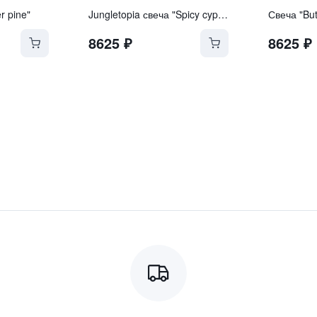
r pine"
Jungletopia свеча "Spicy cypriol"
Свеча "Butt
8625
₽
8625
₽