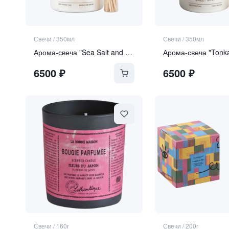
Свечи
/
350мл
Свечи
/
350мл
Арома-свеча "Sea Salt and Orchid"
Арома-свеча "Tonk
6500
₽
6500
₽
Свечи
/
160г
Свечи
/
200г