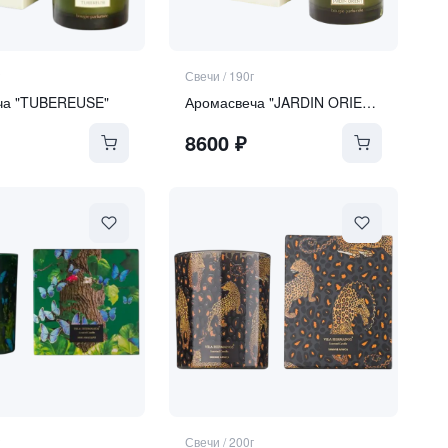
Свечи
/
190г
ча "TUBEREUSE"
Аромасвеча "JARDIN ORIENT"
8600
₽
Свечи
/
200г