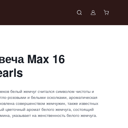
Войти в проф
свеча Max 16
earls
веков белый жемчуг считался символом чистоты и
тло-розовыми и белыми осколками, ароматическая
хновлена совершенством жемчужин, также известных
ный цветочный аромат белого жемчуга, состоящий
смина, указывает на женственность белого жемчуга.