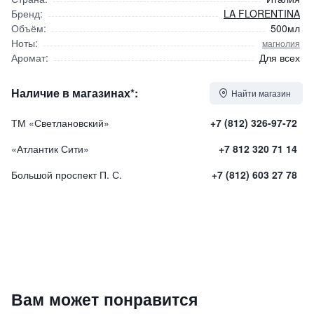
Бренд:
LA FLORENTINA
Объём:
500мл
Ноты:
магнолия
Аромат:
Для всех
Наличие в магазинах*:
Найти магазин
ТМ «Светлановский»
+7 (812) 326-97-72
«Атлантик Сити»
+7 812 320 71 14
Большой проспект П. С.
+7 (812) 603 27 78
Пена для ванны "Fresh Magnolia" / "Свежая магнолия"
Вам может понравится
1430
₽
9 840 ₽