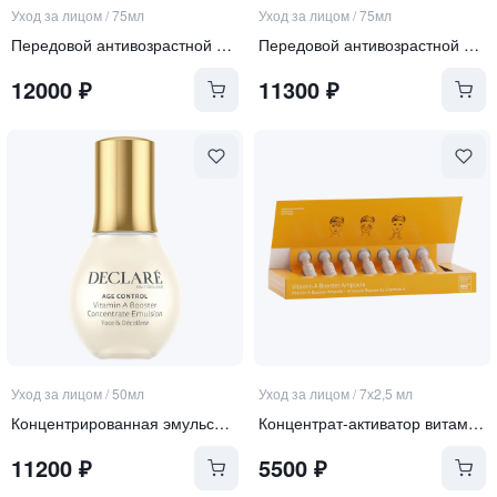
Уход за лицом
/
75мл
Уход за лицом
/
75мл
Передовой антивозрастной крем для лица SPF 50
Передовой антивозрастной крем для лица SPF 30
12000
₽
11300
₽
Уход за лицом
/
50мл
Уход за лицом
/
7х2,5 мл
Концентрированная эмульсия-активатор витамина А 3-в-1 для зоны лица, шеи и декольте "Vitamin А booste"
Концентрат-активатор витамина А для чувствительной кожи
11200
₽
5500
₽