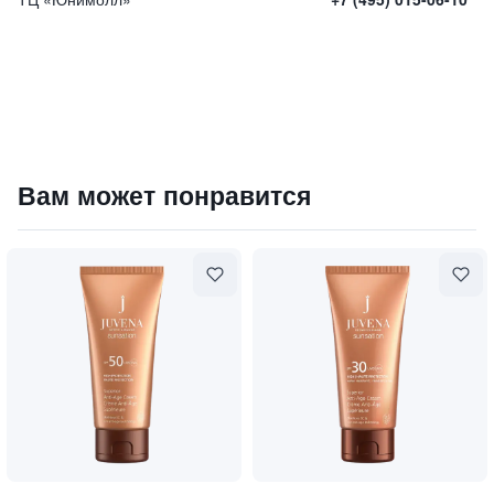
Фитоклеточная антивозрастная сыворотка для кожи вокру
Вам может понравится
29300
₽
9 840 ₽