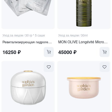
Уход за лицом
/
30 гр * 5 саше
Уход за лицом
/
30ml
Ревитализирующая гидрогелевая маска с экзосомами и ПДРН
MON OLIVE Longévité Microgel Sérum
16250
₽
45000
₽