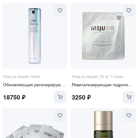
Уход за лицом
/
50мл
Уход за лицом
/
30 гр *1 саше
Обновляющая регенерирующая сыворотка со спикулами
Ревитализирующая гидрогелевая маска с экзосомами и ПДРН
18750
₽
3250
₽