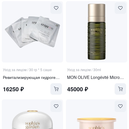
Уход за лицом
/
30 гр * 5 саше
Уход за лицом
/
30ml
Ревитализирующая гидрогелевая маска с экзосомами и ПДРН
MON OLIVE Longévité Microgel Sérum
16250
₽
45000
₽