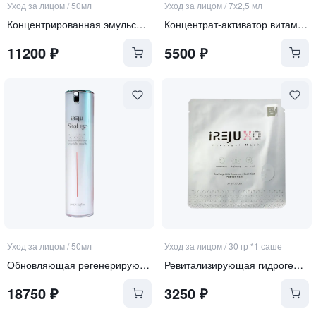
Уход за лицом
/
50мл
Уход за лицом
/
7х2,5 мл
Концентрированная эмульсия-активатор витамина А 3-в-1 для зоны лица, шеи и декольте "Vitamin А booste"
Концентрат-активатор витамина А для чувствительной кожи
11200
₽
5500
₽
Уход за лицом
/
50мл
Уход за лицом
/
30 гр *1 саше
Обновляющая регенерирующая сыворотка со спикулами
Ревитализирующая гидрогелевая маска с экзосомами и ПДРН
18750
₽
3250
₽