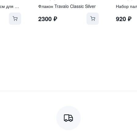
Палочки черные 42см для диффузора 500мл
Флакон Travalo Classic Silver
2300
₽
920
₽