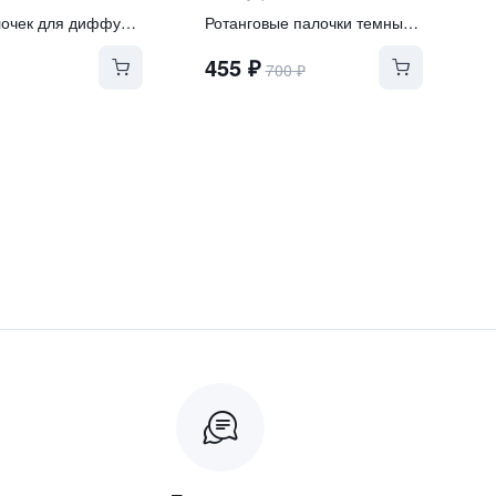
Набор палочек для диффузора 1000ml (40см
Ротанговые палочки темные 21см
455
₽
700
₽