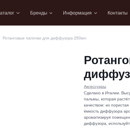
аталог
Бренды
Информация
Контакты
Ротанговые палочки для диффузора 250мл
Ротанго
диффуз
Аксессуары
Сделано в Италии. Выс
пальмы, которая растё
качеством: их пористая
ёмкость диффузора аром
ароматизируя помещени
диффузора, используйт