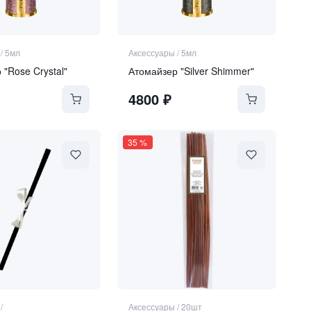
/
5мл
Аксессуары
/
5мл
 "Rose Crystal"
Атомайзер "Silver Shimmer"
4800
₽
35
%
/
Аксессуары
/
20шт