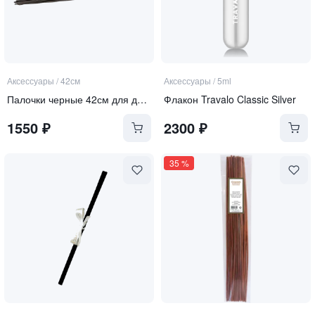
Аксессуары
/
42см
Аксессуары
/
5ml
Палочки черные 42см для диффузора 500мл
Флакон Travalo Classic Silver
1550
₽
2300
₽
35
%