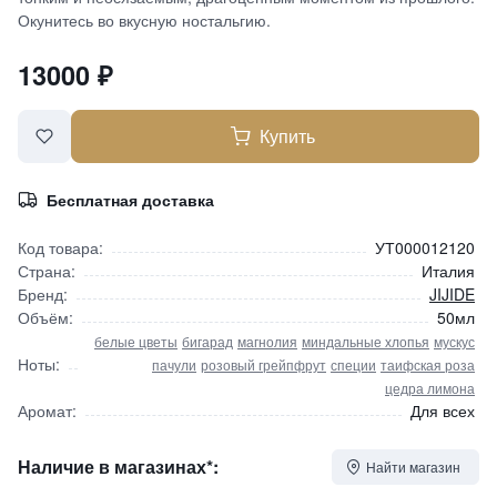
Окунитесь во вкусную ностальгию.
13000
₽
Купить
Бесплатная доставка
Код товара:
УТ000012120
Страна:
Италия
Бренд:
JIJIDE
Объём:
50мл
белые цветы
бигарад
магнолия
миндальные хлопья
мускус
Ноты:
пачули
розовый грейпфрут
специи
таифская роза
цедра лимона
Аромат:
Для всех
Наличие в магазинах*:
Найти магазин