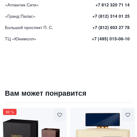
«Атлантик Сити»
+7 812 320 71 14
«Гранд Палас»
+7 (812) 314 01 25
Большой проспект П. С.
+7 (812) 603 27 78
ТЦ «Юнимолл»
+7 (495) 015-06-10
Парфюмированная вода "SHAO GUAN"
Вам может понравится
13000
₽
9 840 ₽
30
%