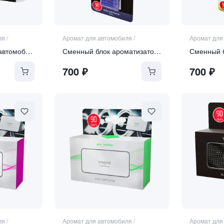
ля
/
Аромат для автомобиля
/
Аромат для
Ароматизатор для автомобиля
Сменный блок ароматизатора MILAN
700
₽
700
₽
ля
/
Аромат для автомобиля
/
Аромат для