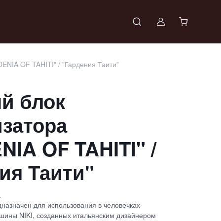
Войти в проф
NIA OF TAHITI" / "Гардения Таити"
й блок
затора
IA OF TAHITI" /
ия Таити"
я
назначен для использования в человечках-
шины NIKI, созданных итальянским дизайнером