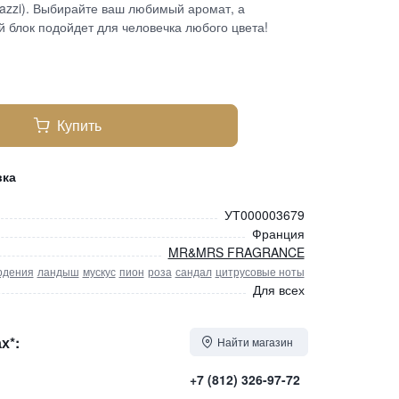
azzi). Выбирайте ваш любимый аромат, а
 блок подойдет для человечка любого цвета!
Купить
вка
УТ000003679
Франция
MR&MRS FRAGRANCE
рдения
ландыш
мускус
пион
роза
сандал
цитрусовые ноты
Для всех
х*:
Найти магазин
+7 (812) 326-97-72