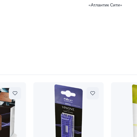
«Атлантик Сити»
TI" / "Гардения Таити"