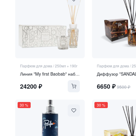
Парфюм для дома
/
250мл + 190г
Парфюм для дома
/
2
Линия "My first Baobab" набор "Platinum"
Диффузор "SANDA
24200
₽
6650
₽
9500
₽
30
%
30
%