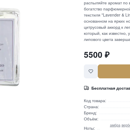
распыляйте аромат по 
богатство парфюмерной
текстиля "Lavender & L
основанном на ярких н
цитрусовый аккорд к л
который, как известно, 
липового цвета заверша
5500
₽
Бесплатная доста
Код товара:
Страна:
Бренд:
Объём:
амбра
верб
Ноты: