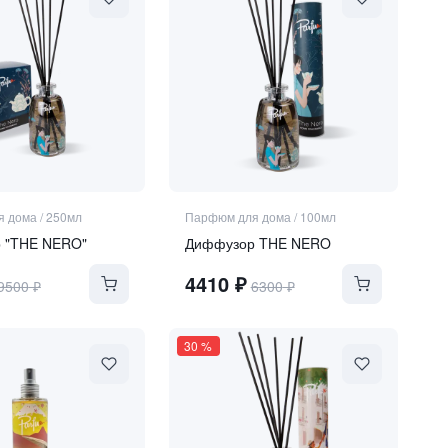
я дома
/
250мл
Парфюм для дома
/
100мл
 "THE NERO"
Диффузор THE NERO
4410
₽
9500
₽
6300
₽
30
%