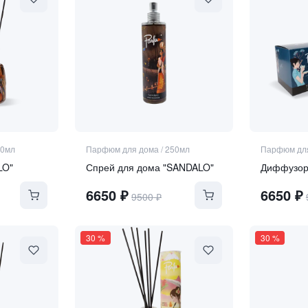
50мл
Парфюм для дома
/
250мл
Парфюм дл
LO"
Спрей для дома "SANDALO"
Диффузор
6650
₽
6650
₽
9500
₽
30
%
30
%