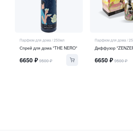
Парфюм для дома
/
250мл
Парфюм для дома
/
2
Спрей для дома "THE NERO"
Диффузор "ZENZE
6650
₽
6650
₽
9500
₽
9500
₽