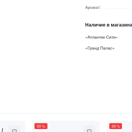
Аромат:
Наличие в магазина
«Атлантик Сити»
«Гранд Палас»
аванда и Липовый Цвет"
30
%
30
%