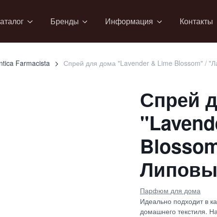
аталог
Бренды
Информация
Контакты
ntica Farmacista
Спрей для дома "Lavender & Lime Blossom" / "
Спрей д
"Lavend
Blossom
Липовы
Парфюм для дома
Идеально подходит в ка
домашнего текстиля. Н