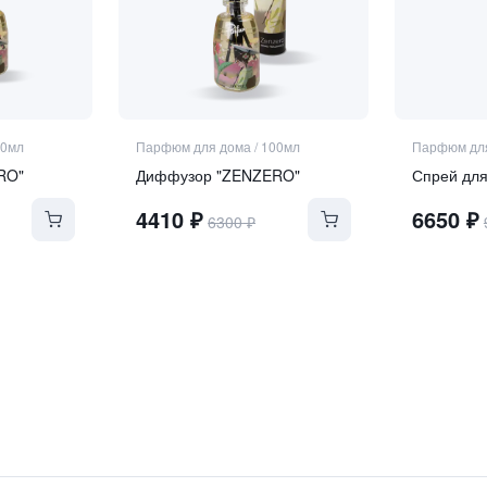
50мл
Парфюм для дома
/
100мл
Парфюм дл
RO"
Диффузор "ZENZERO"
Спрей дл
4410
₽
6650
₽
6300
₽