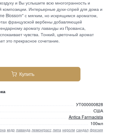
воздуху и Вы услышите всю многогранность и
 композиции. Интерьерные духи-спрей для дома и
ime Blossom" с мягким, но искрящимся ароматом,
отах французской вербены добавляющей
егендарному аромату лаванды из Прованса,
успокаивает чувства. Тонкий, цветочный аромат
ет это прекрасное сочетание.
Купить
вка
УТ000000828
США
Antica Farmacista
100мл
ена
кедр
лаванда
лемонграсс
липа
нероли
сандал
фрезия