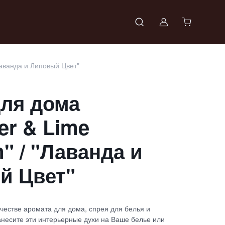
Войти в проф
Лаванда и Липовый Цвет"
ля дома
er & Lime
" / "Лаванда и
й Цвет"
честве аромата для дома, спрея для белья и
анесите эти интерьерные духи на Ваше белье или