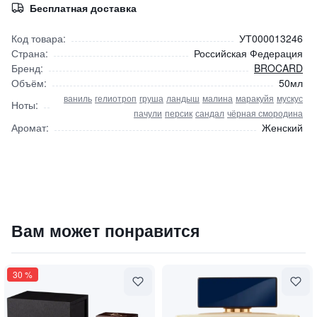
Бесплатная доставка
Код товара:
УТ000013246
Страна:
Российская Федерация
Бренд:
BROCARD
Объём:
50мл
ваниль
гелиотроп
груша
ландыш
малина
маракуйя
мускус
Ноты:
пачули
персик
сандал
чёрная смородина
Аромат:
Женский
Парфюмированная вода "Tantra" / "Тантра"
Вам может понравится
1780
₽
9 840 ₽
30
%