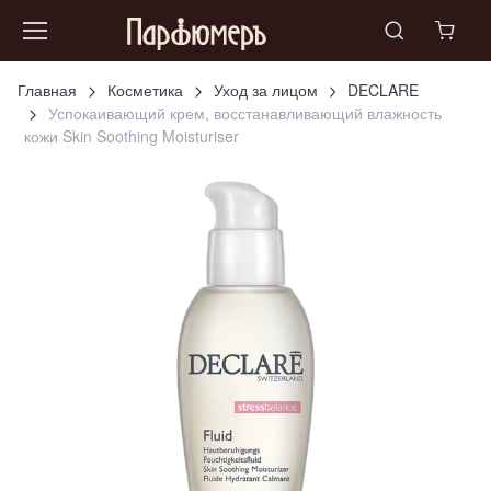
Главная
Косметика
Уход за лицом
DECLARE
Успокаивающий крем, восстанавливающий влажность
кожи Skin Soothing Moisturiser