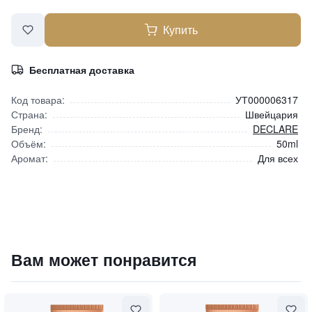
Купить
Бесплатная доставка
Код товара:
УТ000006317
Страна:
Швейцария
Бренд:
DECLARE
Объём:
50ml
Аромат:
Для всех
Успокаивающий крем, восстанавливающий влажность кожи 
Вам может понравится
4800
₽
9 840 ₽