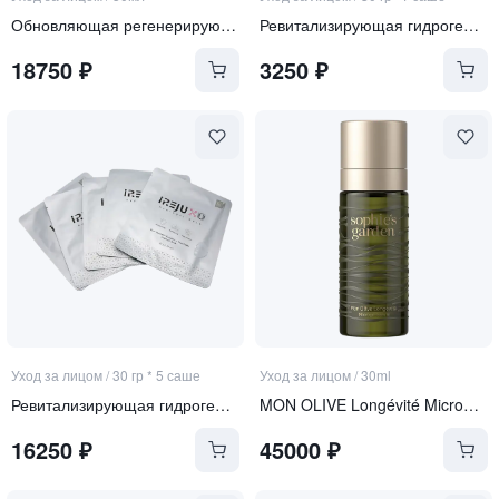
Обновляющая регенерирующая сыворотка со спикулами
Ревитализирующая гидрогелевая маска с экзосомами и ПДРН
18750
₽
3250
₽
Уход за лицом
/
30 гр * 5 саше
Уход за лицом
/
30ml
Ревитализирующая гидрогелевая маска с экзосомами и ПДРН
MON OLIVE Longévité Microgel Sérum
16250
₽
45000
₽