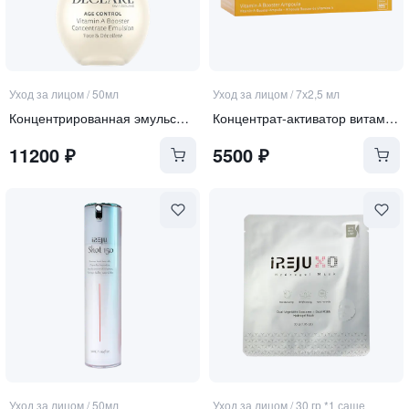
Уход за лицом
/
50мл
Уход за лицом
/
7х2,5 мл
Концентрированная эмульсия-активатор витамина А 3-в-1 для зоны лица, шеи и декольте "Vitamin А booste"
Концентрат-активатор витамина А для чувствительной кожи
11200
₽
5500
₽
Уход за лицом
/
50мл
Уход за лицом
/
30 гр *1 саше