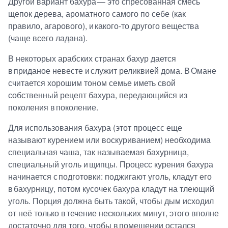
Другой вариант бахура — это спресованная смесь
щепок дерева, ароматного самого по себе (как
правило, агарового), и какого-то другого вещества
(чаще всего ладана).
В некоторых арабских странах бахур дается
в приданое невесте и служит реликвией дома. В Омане
считается хорошим тоном семье иметь свой
собственный рецепт бахура, передающийся из
поколения в поколение.
Для использования бахура (этот процесс еще
называют курением или воскуриванием) необходима
специальная чаша, так называемая бахурница,
специальный уголь и щипцы. Процесс курения бахура
начинается с подготовки: поджигают уголь, кладут его
в бахурницу, потом кусочек бахура кладут на тлеющий
уголь. Порция должна быть такой, чтобы дым исходил
от неё только в течение нескольких минут, этого вполне
достаточно для того, чтобы в помещении остался