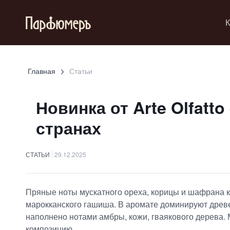
К
Главная
Статьи
Новинка от Arte Olfatto
странах
СТАТЬИ
29.12.2025
Пряные ноты мускатного ореха, корицы и шафрана к
марокканского гашиша. В аромате доминируют древе
наполнено нотами амбры, кожи, гваякового дерева. 
композицию.