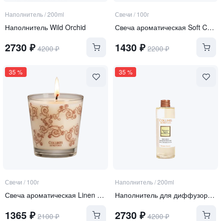
Наполнитель
/
200ml
Свечи
/
100г
Наполнитель Wild Orchid
Свеча ароматическая Soft Cashmere
2730
₽
1430
₽
4200
₽
2200
₽
35
%
35
%
Свечи
/
100г
Наполнитель
/
200ml
Свеча ароматическая Linen Flower
Наполнитель для диффузоров Fresh Bergamot
1365
₽
2730
₽
2100
₽
4200
₽