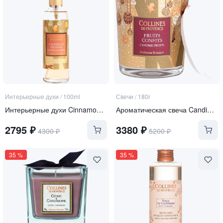
Интерьерные духи
/
100ml
Свечи
/
180г
Интерьерные духи Cinnamon Orange "Корица Апельсин 2020"
Ароматическая свеча Candied Fruit (Засахаренные фрукты 2020)
2795
₽
3380
₽
4300
₽
5200
₽
35
%
35
%