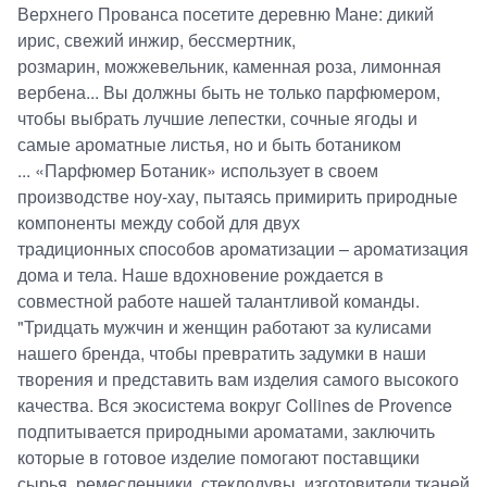
Верхнего Прованса посетите деревню Мане: дикий
ирис, свежий инжир, бессмертник,
розмарин, можжевельник, каменная роза, лимонная
вербена... Вы должны быть не только парфюмером,
чтобы выбрать лучшие лепестки, сочные ягоды и
самые ароматные листья, но и быть ботаником
... «Парфюмер Ботаник» использует в своем
производстве ноу-хау, пытаясь примирить природные
компоненты между собой для двух
традиционных cпособов ароматизации – ароматизация
дома и тела. Наше вдохновение рождается в
совместной работе нашей талантливой команды.
"Тридцать мужчин и женщин работают за кулисами
нашего бренда, чтобы превратить задумки в наши
творения и представить вам изделия самого высокого
качества. Вся экосистема вокруг Collines de Provence
подпитывается природными ароматами, заключить
которые в готовое изделие помогают поставщики
сырья, ремесленники, стеклодувы, изготовители тканей