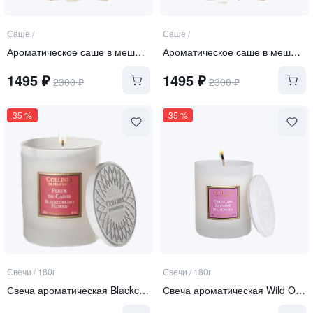
Саше
/
Саше
/
Ароматическое саше в мешочке Rice Flower
Ароматическое саше в мешочке White rose
1495
₽
1495
₽
2300
₽
2300
₽
35
%
35
%
Свечи
/
180г
Свечи
/
180г
Свеча ароматическая Blackcurrant Flower
Свеча ароматическая Wild Orchid