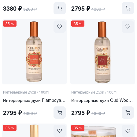
3380
₽
2795
₽
5200
₽
4300
₽
35
%
35
%
Интерьерные духи
/
100ml
Интерьерные духи
/
100ml
Интерьерные духи Flamboyant Wood (Цветное Дерево)
Интерьерные духи Oud Wood "Удовое дерево"
2795
₽
2795
₽
4300
₽
4300
₽
35
%
35
%