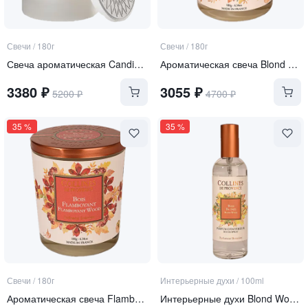
Свечи
/
180г
Свечи
/
180г
Свеча ароматическая Candied Orange
Ароматическая свеча Blond Wood "Белое Дерево"
3380
₽
3055
₽
5200
₽
4700
₽
35
%
35
%
Свечи
/
180г
Интерьерные духи
/
100ml
Ароматическая свеча Flamboyand Wood "Цветное Дерево"
Интерьерные духи Blond Wood "Белое Дерево"