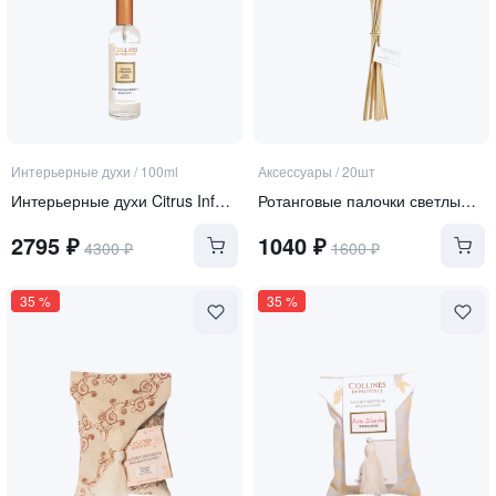
Интерьерные духи
/
100ml
Аксессуары
/
20шт
Интерьерные духи Citrus Infusion
Ротанговые палочки светлые 30см
2795
₽
1040
₽
4300
₽
1600
₽
35
%
35
%