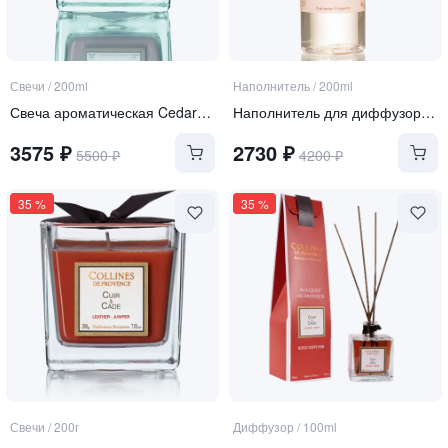
Свечи
/
200ml
Наполнитель
/
200ml
Свеча ароматическая Cedar - Cardamon (Кедр - Кардамон)
Наполнитель для диффузора Soft Cashmere (Мягкий Кашемир)
3575
₽
2730
₽
5500
₽
4200
₽
35
%
35
%
Свечи
/
200г
Диффузор
/
100ml