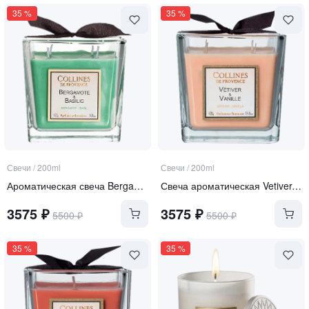
35
%
35
%
Свечи
/
200ml
Свечи
/
200ml
Ароматическая свеча Bergamot Basil
Свеча ароматическая Vetiver-Vanilla
3575
₽
3575
₽
5500
₽
5500
₽
35
%
35
%