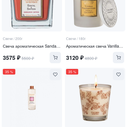
Свечи
/
200г
Свечи
/
180г
Свеча ароматическая Sandalwood-saffron
Ароматическая свеча Vanilla-Grapefruit
3575
₽
3120
₽
5500
₽
4800
₽
35
%
35
%