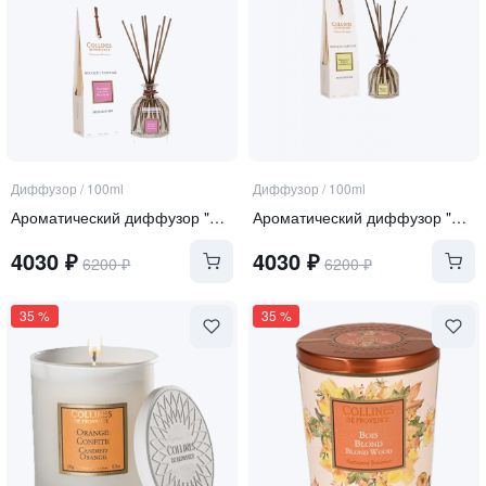
Диффузор
/
100ml
Диффузор
/
100ml
Ароматический диффузор "Дикая орхидея"
Ароматический диффузор "Свежий бергамот"
4030
₽
4030
₽
6200
₽
6200
₽
35
%
35
%