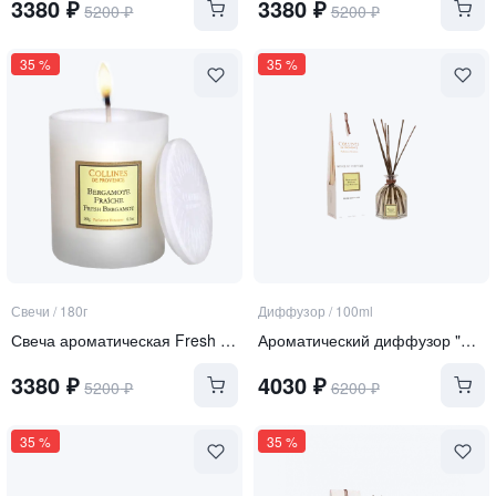
3380
₽
3380
₽
5200
₽
5200
₽
35
%
35
%
Свечи
/
180г
Диффузор
/
100ml
Свеча ароматическая Fresh Bergamot
Ароматический диффузор "Цитрусовый взрыв"
3380
₽
4030
₽
5200
₽
6200
₽
35
%
35
%