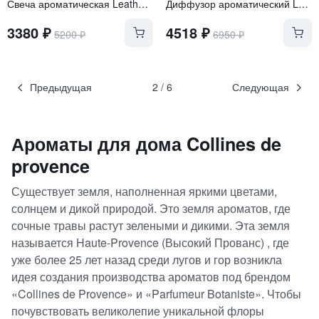
Свеча ароматическая Leather & Cade - Juniper (Кожа и Можжевельник)
Диффузор ароматический Leather & Cade- Juniper (Кожа и Можжевельник)
3380
₽
4518
₽
5200
₽
6950
₽
Предыдущая
2
/
6
Следующая
Ароматы для дома
Collines de
provence
Существует земля, наполненная яркими цветами,
солнцем и дикой природой. Это земля ароматов, где
сочные травы растут зелеными и дикими. Эта земля
называется Haute-Provence (Высокий Прованс) , где
уже более 25 лет назад среди лугов и гор возникла
идея создания производства ароматов под брендом
«Collines de Provence» и «Parfumeur Botaniste». Чтобы
почувствовать великолепие уникальной флоры