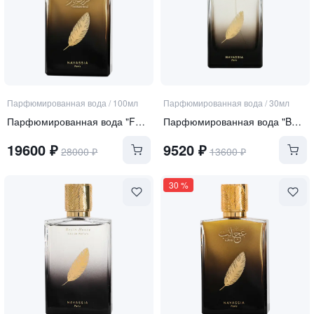
Парфюмированная вода
/
100мл
Парфюмированная вода
/
30мл
Парфюмированная вода "Farrukhnaz"
Парфюмированная вода "Bevin House"
19600
₽
9520
₽
28000
₽
13600
₽
30
%