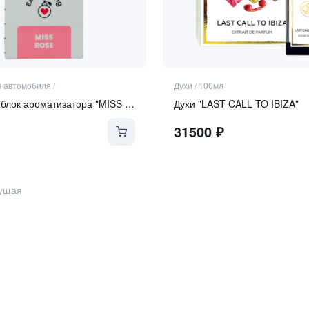
я автомобиля
/
Духи
/
100мл
Сменный блок ароматизатора "MISS ROSE"
Духи "LAST CALL TO IBIZA"
31500
₽
ущая