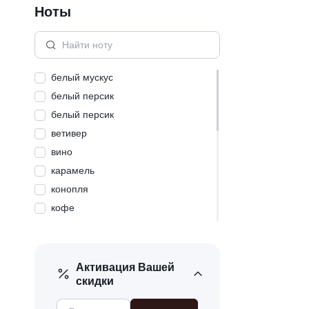
Ноты
белый мускус
белый персик
белый персик
ветивер
вино
карамель
конопля
кофе
ландыш
малина
маракуйя
Активация Вашей
скидки
мускус
пачули