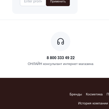
Применить
розовый пион
сандал
свежескошенная трава
соль
таифская роза
фрезия
цитрон
8 800 333 49 22
ОНЛАЙН консультант интернет магазина
Бренды
Косметика
П
История компании