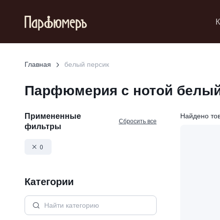
К
Главная
белый персик
Парфюмерия с нотой
белый
Примененные
Найдено то
Сбросить все
фильтры
0
Категории