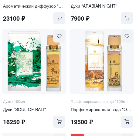
Ароматический диффузор "Ambre Noir"
Духи "ARABIAN NIGHT"
23100
₽
7900
₽
Духи
/
100мл
Парфюмированная вода
/
100мл
Духи "SOUL OF BALI"
Парфюмированная вода "OPULENCE OF DUBAI"
16250
₽
19500
₽