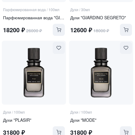
Парфюмированная вода
/
100мл
Духи
/
30мл
Парфюмированная вода "GIARDINO SEGRETO"
Духи "GIARDINO SEGRETO"
18200
₽
12600
₽
26000
₽
18000
₽
Духи
/
100мл
Духи
/
100мл
Духи "PLASIR"
Духи "MODE"
31800
₽
31800
₽