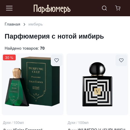
Главная
имбирь
Парфюмерия с нотой
имбирь
Найдено товаров:
70
30
%
Духи
/
100мл
Духи
/
100мл
Духи "Solar Essence"
Духи "NUMERO V (SUBLIMIS)"