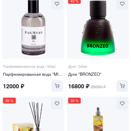
40
%
Парфюмированная вода
/
95мл
Духи
/
50мл
Парфюмированная вода "MIRA"
Духи "BRONZEO"
12000
₽
16800
₽
28000
₽
30
%
30
%