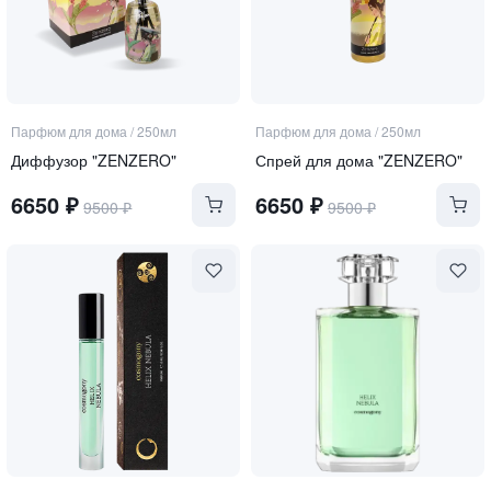
Парфюм для дома
/
250мл
Парфюм для дома
/
250мл
Диффузор "ZENZERO"
Спрей для дома "ZENZERO"
6650
₽
6650
₽
9500
₽
9500
₽