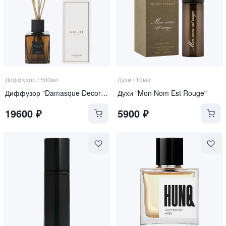
Диффузор
/
500мл
Духи
/
10мл
Диффузор "Damasque Decor Classic"
Духи "Mon Nom Est Rouge"
19600
₽
5900
₽