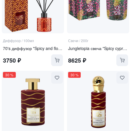
Диффузор
/
100мл
Свечи
/
200г
70's диффузор "Spicy and floral bouquet"
Jungletopia свеча "Spicy cypriol"
3750
₽
8625
₽
30
%
30
%