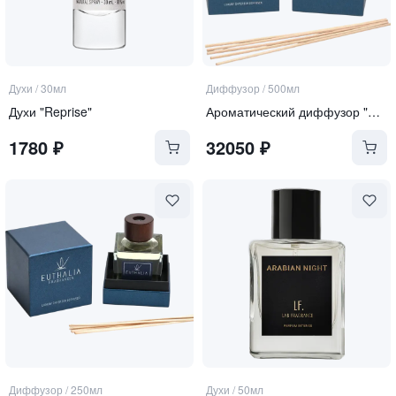
Духи
/
30мл
Диффузор
/
500мл
Духи "Reprise"
Ароматический диффузор "Ambre Noir"
1780
₽
32050
₽
Диффузор
/
250мл
Духи
/
50мл