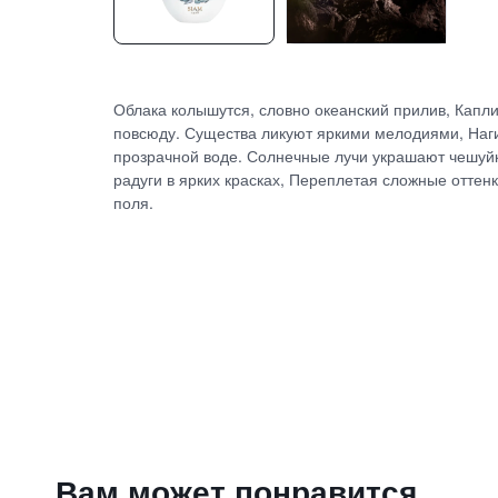
Облака колышутся, словно океанский прилив, Капл
повсюду. Существа ликуют яркими мелодиями, Наги
прозрачной воде. Солнечные лучи украшают чешуйки
радуги в ярких красках, Переплетая сложные оттен
поля.
Вам может понравится