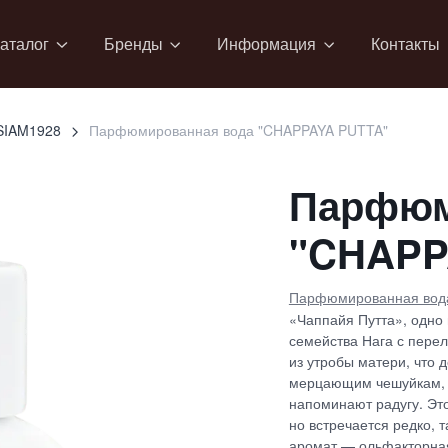
аталог
Бренды
Информация
Контакты
SIAM1928
Парфюмированная вода "CHAPPAYA PUTTA"
Парфюм
"CHAPP
Парфюмированная вод
«Чаппайя Путта», одно 
семейства Нага с пере
из утробы матери, что 
мерцающим чешуйкам, к
напоминают радугу. Эт
но встречается редко, т
аромат — ольфакторна