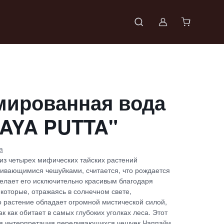
Войти в проф
ированная вода
AYA PUTTA"
а
из четырех мифических тайских растений
ливающимися чешуйками, считается, что рождается
делает его исключительно красивым благодаря
оторые, отражаясь в солнечном свете,
о растение обладает огромной мистической силой,
ак как обитает в самых глубоких уголках леса. Этот
я интерпретация переливающихся чешуек Чаппайи