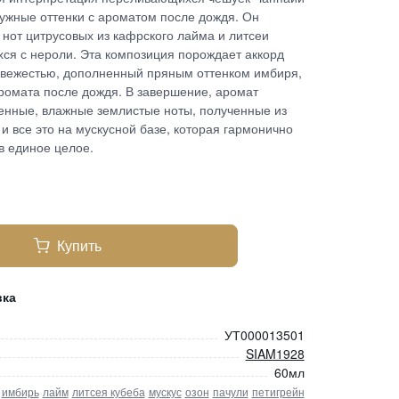
ужные оттенки с ароматом после дождя. Он
нот цитрусовых из кафрского лайма и литсеи
ся с нероли. Эта композиция порождает аккорд
вежестью, дополненный пряным оттенком имбиря,
омата после дождя. В завершение, аромат
енные, влажные землистые ноты, полученные из
 и все это на мускусной базе, которая гармонично
в единое целое.
Купить
вка
УТ000013501
SIAM1928
60мл
имбирь
лайм
литсея кубеба
мускус
озон
пачули
петигрейн