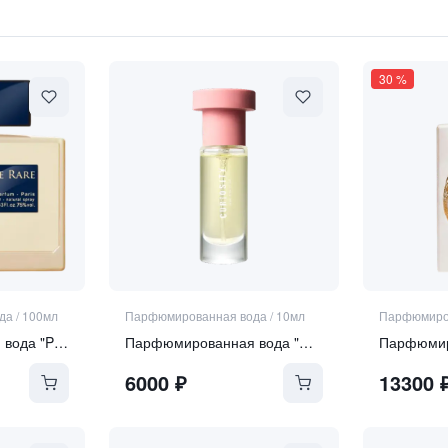
30
%
да
/
100мл
Парфюмированная вода
/
10мл
Парфюмиро
Парфюмированная вода "Perle Rare"
Парфюмированная вода "Curiosity"
6000
₽
13300