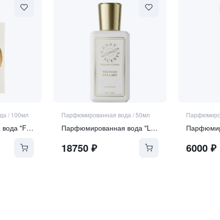
да
/
100мл
Парфюмированная вода
/
50мл
Парфюмиро
Парфюмированная вода "FIORIALUX"
Парфюмированная вода "Lullaby"
18750
₽
6000
₽