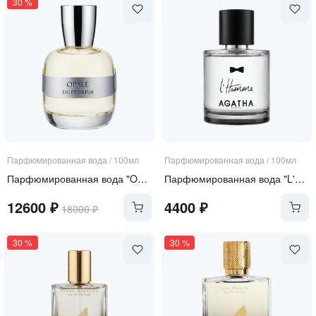
30
%
Парфюмированная вода
/
100мл
Парфюмированная вода
/
100мл
Парфюмированная вода "OPALE"
Парфюмированная вода "L'Homme Classique"
12600
₽
4400
₽
18000
₽
30
%
30
%