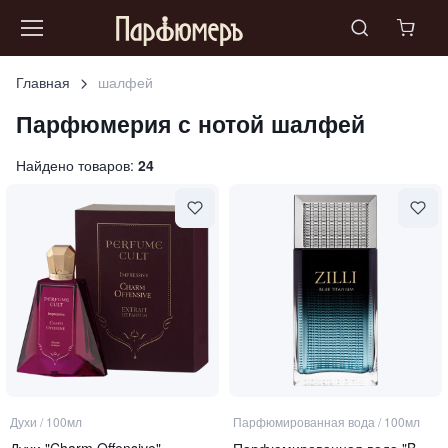
Главная
шалфей
Парфюмерия с нотой
шалфей
Найдено товаров:
24
Духи
/
100мл
Парфюмированная вода
/
100мл
Духи "Charm Offensive"
Парфюмированная вода "BLUE TITANIUM"