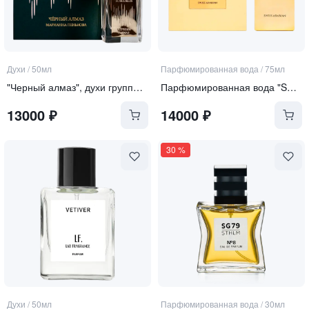
Духи
/
50мл
Парфюмированная вода
/
75мл
"Черный алмаз", духи группы "Экстра"
Парфюмированная вода "SHSHAGHAF OUD ELIXIR"
13000
₽
14000
₽
30
%
Духи
/
50мл
Парфюмированная вода
/
30мл