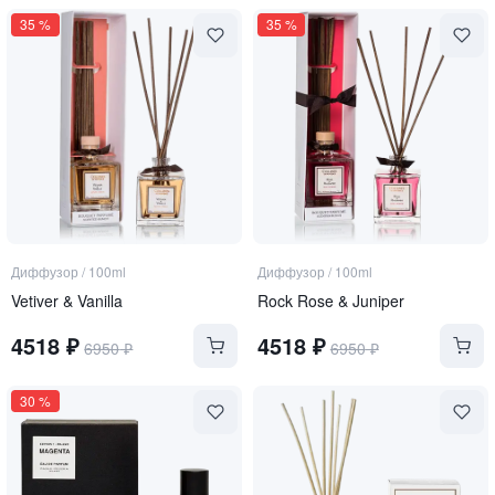
35
%
35
%
Диффузор
/
100ml
Диффузор
/
100ml
Vetiver & Vanilla
Rock Rose & Juniper
4518
₽
4518
₽
6950
₽
6950
₽
30
%