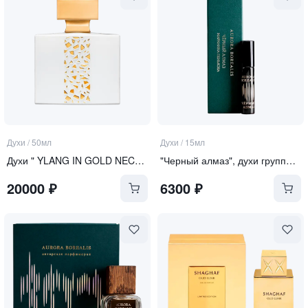
Духи
/
50мл
Духи
/
15мл
Духи " YLANG IN GOLD NECTAR"
"Черный алмаз", духи группы "Экстра"
20000
₽
6300
₽