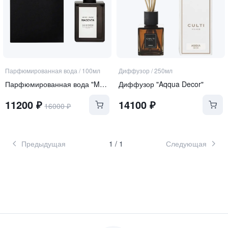
Парфюмированная вода
/
100мл
Диффузор
/
250мл
Парфюмированная вода "Magenta"
Диффузор "Aqqua Decor"
11200
₽
14100
₽
16000
₽
Предыдущая
1
/
1
Следующая