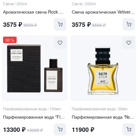
Свечи
/
200ml
Свечи
/
200ml
Ароматическая свеча Rock Rose-Juniper
Свеча ароматическая Vetiver-Vanilla
3575
₽
3575
₽
5500
₽
5500
₽
30
%
Парфюмированная вода
/
100мл
Парфюмированная вода
/
30мл
Парфюмированная вода "Fiori Chiari"
Парфюмированная вода "№17"
13300
₽
11900
₽
19000
₽