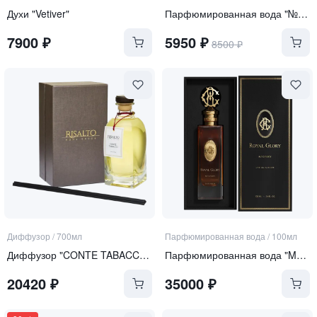
Духи "Vetiver"
Парфюмированная вода "№ 8"
7900
₽
5950
₽
8500
₽
Диффузор
/
700мл
Парфюмированная вода
/
100мл
Диффузор "CONTE TABACCO" в комплекте с набором палочек (40 CМ)
Парфюмированная вода "MYSTERY"
20420
₽
35000
₽