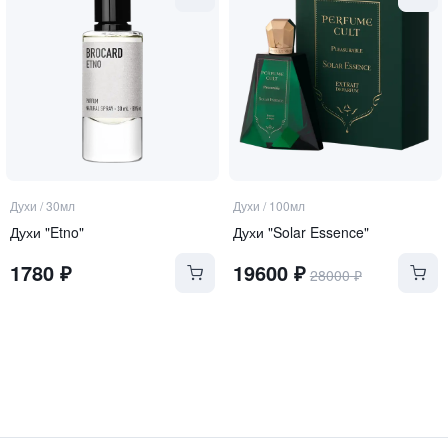
Духи
/
30мл
Духи
/
100мл
Духи "Etno"
Духи "Solar Essence"
1780
₽
19600
₽
28000
₽