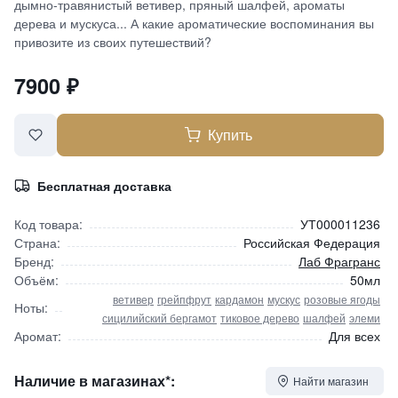
дымно-травянистый ветивер, пряный шалфей, ароматы
дерева и мускуса... А какие ароматические воспоминания вы
привозите из своих путешествий?
7900
₽
Купить
Бесплатная доставка
Код товара:
УТ000011236
Страна:
Российская Федерация
Бренд:
Лаб Фрагранс
Объём:
50мл
ветивер
грейпфрут
кардамон
мускус
розовые ягоды
Ноты:
сицилийский бергамот
тиковое дерево
шалфей
элеми
Аромат:
Для всех
Наличие в магазинах*:
Найти магазин