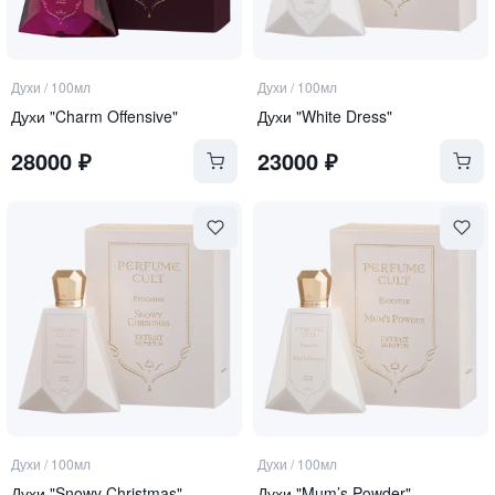
Духи
/
100мл
Духи
/
100мл
Духи "Charm Offensive"
Духи "White Dress"
28000
₽
23000
₽
Духи
/
100мл
Духи
/
100мл
Духи "Snowy Christmas"
Духи "Mum’s Powder"