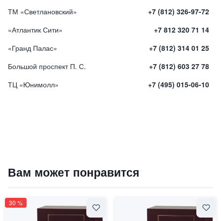
ТМ «Светлановский»
+7 (812) 326-97-72
«Атлантик Сити»
+7 812 320 71 14
«Гранд Палас»
+7 (812) 314 01 25
Большой проспект П. С.
+7 (812) 603 27 78
ТЦ «Юнимолл»
+7 (495) 015-06-10
Духи "Vetiver" / "Ветивер"
Вам может понравится
7900
₽
9 840 ₽
30
%