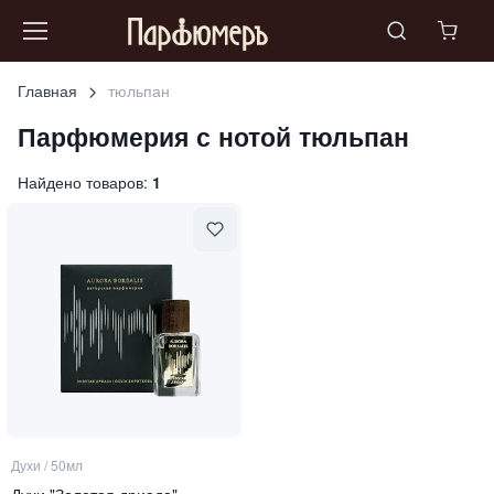
Главная
тюльпан
Парфюмерия с нотой
тюльпан
Найдено товаров:
1
Духи
/
50мл
Духи "Золотая дриада"