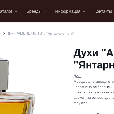
аталог
Бренды
Информация
Контакты
e
Духи "AMBRE NUITS" / "Янтарные ночи"
Духи "A
"Янтар
Духи
Мерцающие звезды отра
наполнена амбровыми б
превращаясь в захваты
аромат на основе уда, 
фруктов.