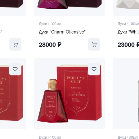
Духи
/
100мл
Духи
/
100м
s"
Духи "Charm Offensive"
Духи "Whit
28000
₽
23000
Духи
/
100мл
Духи
/
30мл