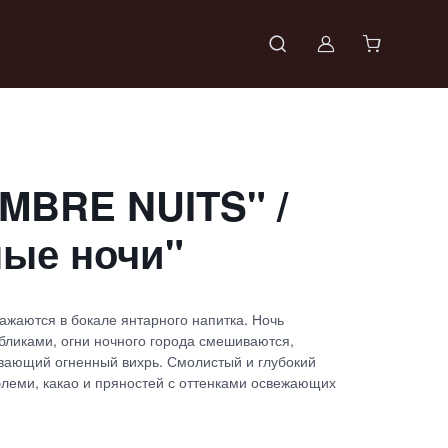
Войти в проф
MBRE NUITS" /
ные ночи"
жаются в бокале янтарного напитка. Ночь
ликами, огни ночного города смешиваются,
вающий огненный вихрь. Смолистый и глубокий
элеми, какао и пряностей с оттенками освежающих