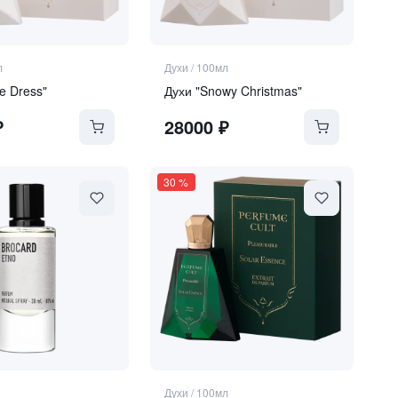
л
Духи
/
100мл
e Dress"
Духи "Snowy Christmas"
₽
28000
₽
30
%
Духи
/
100мл