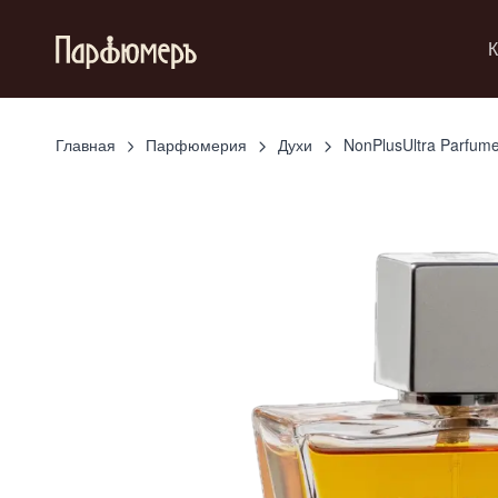
К
Главная
Парфюмерия
Духи
NonPlusUltra Parfum