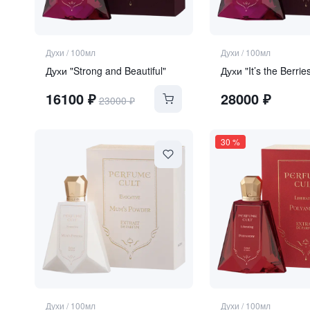
Духи
/
100мл
Духи
/
100мл
Духи "Strong and Beautiful"
Духи "It’s the Berrie
16100
₽
28000
₽
23000
₽
30
%
Духи
/
100мл
Духи
/
100мл