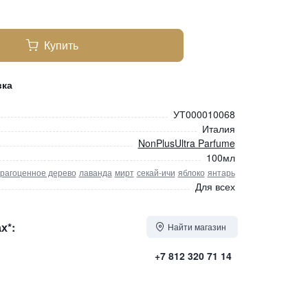
Купить
вка
УТ000010068
Италия
NonPlusUltra Parfume
100мл
рагоценное дерево
лаванда
мирт
секай-ичи
яблоко
янтарь
Для всех
х*:
Найти магазин
+7 812 320 71 14