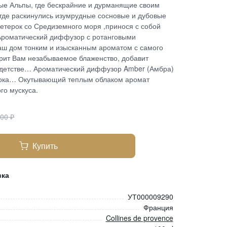
е Альпы, где бескрайние и дурманящие своим
 где раскинулись изумрудные сосновые и дубовые
 ветерок со Средиземного моря ,принося с собой
Ароматический диффузор с ротанговыми
аш дом тонким и изысканным ароматом с самого
рит Вам незабываемое блаженство, добавит
 детстве… Ароматический диффузор Amber (Амбра)
ока… Окутывающий теплым облаком аромат
го мускуса.
500
₽
Купить
вка
УТ000009290
Франция
Collines de provence