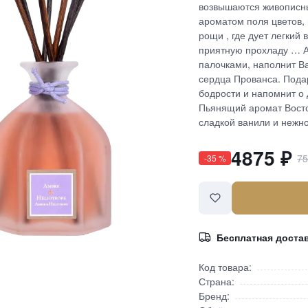
возвышаются живописны
ароматом поля цветов,
рощи , где дует легкий
приятную прохладу … 
палочками, наполнит В
сердца Прованса. Пода
бодрости и напомнит о
Пьянящий аромат Вост
сладкой ванили и нежно
4875
₽
7
-
35
%
Бесплатная доста
Код товара:
Страна:
Бренд: