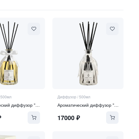
/
500мл
Диффузор
/
500мл
Ароматический диффузор "Tonka and Oud"
Ароматический диффузор "Soft Linen & Cotton"
₽
17000
₽