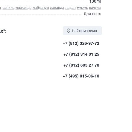
100ml
т
ваниль
кориандр
лабданум
лаванда
ладан
мускус
пачули
Для всех
х*:
Найти магазин
+7 (812) 326-97-72
+7 (812) 314 01 25
+7 (812) 603 27 78
+7 (495) 015-06-10