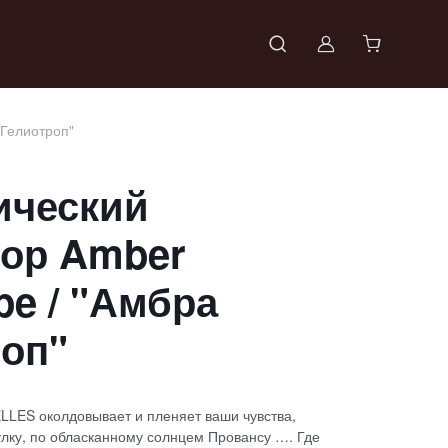
Войти в проф
 Гелиотроп"
ический
ор Amber
pe / "Амбра
оп"
LES околдовывает и пленяет ваши чувства,
улку, по обласканному солнцем Провансу …. Где