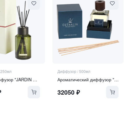
/
250мл
Диффузор
/
500мл
Аромадиффузор "JARDIN ORIENT"
Ароматический диффузор "Zanzibar"
₽
32050
₽