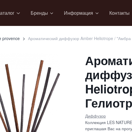
аталог
Бренды
Информация
Контакты
de provence
Ароматический диффузор Amber Heliotrope / "Амбра
Аромат
диффуз
Heliotro
Гелиотр
Диффузор
Коллекция LES NATUREL
приглашая Вас на прог