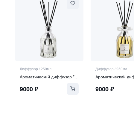
Диффузор
/
250мл
Диффузор
/
250мл
Ароматический диффузор "Sea Salt and Orchid"
9000
₽
9000
₽