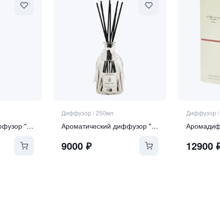
Диффузор
/
250мл
Диффузор
Ароматический диффузор "Tonka and Oud"
Ароматический диффузор "Soft Linen & Cotton"
9000
₽
12900