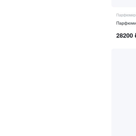
имбирь
ирис
Парфюмиро
карамель
Парфюмир
кардамон
28200
кастореум
кашемир
кашмеран
кедр
кипарис
клубника
кожа
кориандр
корица
кофе
красное вино
красные фрукты