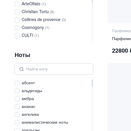
ArteOlfato
(
1
)
Christian Tortu
(
6
)
Collines de provence
(
3
)
Cosmogony
(
1
)
Парфюмиро
CULTI
(
1
)
Majda Bekkali
(
1
)
22800
MDCI
(
2
)
Ноты
Memoize
(
2
)
NICHE HOUSE
(
3
)
NonPlusUltra Parfume
(
1
)
абсент
PERFUME CULT
(
2
)
альдегиды
RISALTO
(
5
)
амбра
SIAM1928
(
3
)
ананас
SWISS ARABIAN
(
1
)
ангелика
Villa Buti
(
1
)
анималистические ноты
WELTON London
(
3
)
апельсин
Лаб Фрагранс
(
1
)