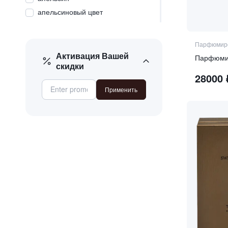
апельсиновый цвет
белые цветы
белый мускус
Парфюмиро
белый перец
Активация Вашей
скидки
бензоин
28000
бергамот
Применить
бессмертник
бобы тонка
бутоны черной смородины
ваниль
вербена
ветивер
ветивер
вишня
гаяк
гвоздика