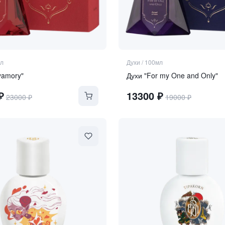
л
Духи
/
100мл
yamory"
Духи "For my One and Only"
₽
13300
₽
23000
₽
19000
₽