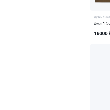
гелиотроп
герань
голубая ромашка
Духи
/
50мл
гранат
Духи "TO
грейпфрут
16000
гурманские ноты
давана
дамасская роза
джин
древесные аккорды
дубовый мох
душистые травы
дягиль
жасмин
зелёный чай
зелень
иланг-иланг