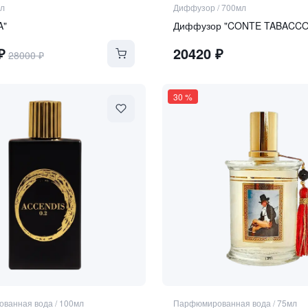
л
Диффузор
/
700мл
A"
₽
20420
₽
28000
₽
30
%
ванная вода
/
100мл
Парфюмированная вода
/
75мл