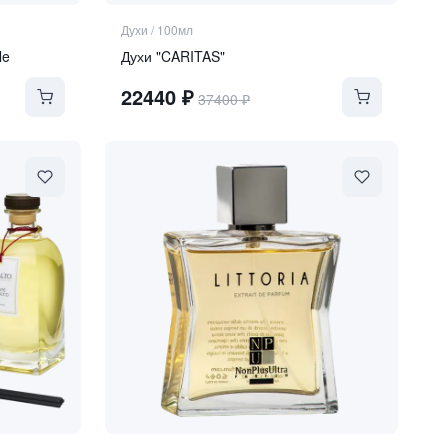
Духи
/
100мл
le
Духи "CARITAS"
22440
₽
37400
₽