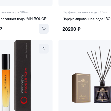
ванная вода
/
80мл
Парфюмированная вода
/
80мл
ованная вода "VIN ROUGE"
₽
28200
₽