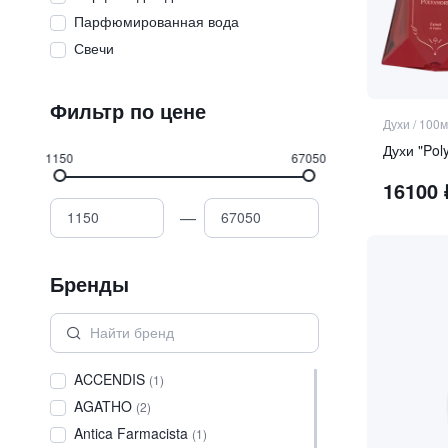
Парфюмированная вода
Свечи
Фильтр по цене
Духи
/
100м
Духи "Pol
1150
67050
16100
—
Бренды
ACCENDIS
(
1
)
AGATHO
(
2
)
Antica Farmacista
(
1
)