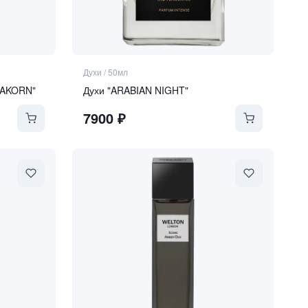
Духи
/
50мл
PAKORN"
Духи "ARABIAN NIGHT"
7900
₽