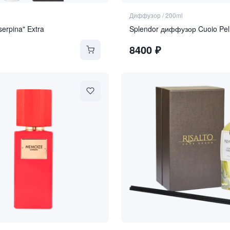
Диффузор
/
200ml
serpina" Extra
Splendor диффузор Cuoio Pel
8400
₽