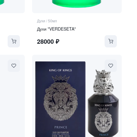
Духи
/
50мл
Духи "VERDESETA"
28000
₽