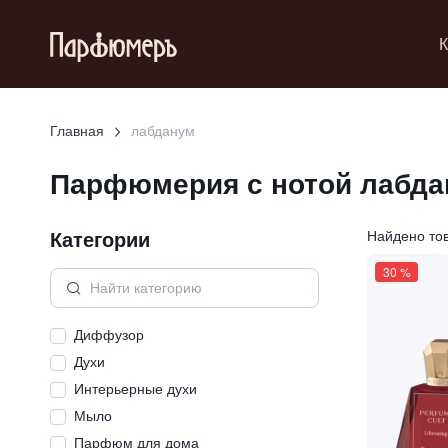
К
Главная
лабданум
Парфюмерия с нотой
лабда
Категории
Найдено то
30
%
Диффузор
Духи
Интерьерные духи
Мыло
Парфюм для дома