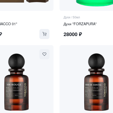
Духи
/
50мл
BACCO 01"
Духи "FORZAPURA"
₽
28000
₽