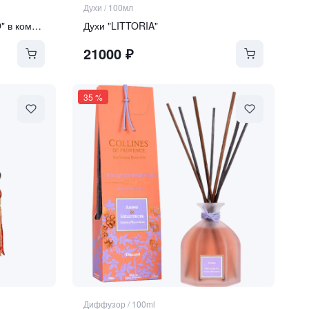
Духи
/
100мл
Диффузор "CONTE TABACCO" в комплекте с набором палочек (40 CМ)
Духи "LITTORIA"
21000
₽
35
%
Диффузор
/
100ml