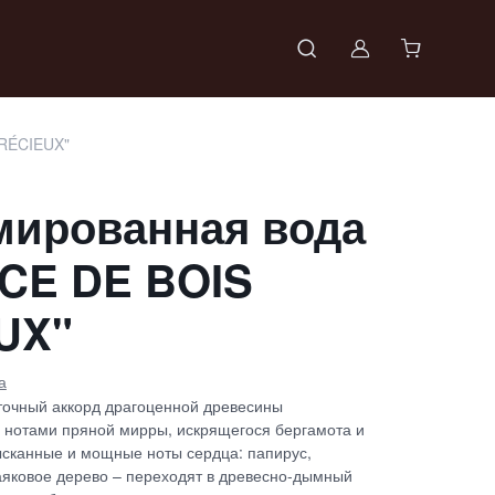
Войти в проф
RÉCIEUX"
ированная вода
CE DE BOIS
UX"
а
точный аккорд драгоценной древесины
 нотами пряной мирры, искрящегося бергамота и
ысканные и мощные ноты сердца: папирус,
ваяковое дерево – переходят в древесно-дымный