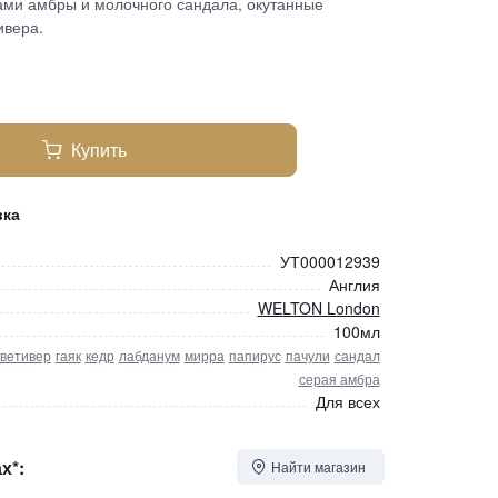
ами амбры и молочного сандала, окутанные
ивера.
Купить
вка
УТ000012939
Англия
WELTON London
100мл
ветивер
гаяк
кедр
лабданум
мирра
папирус
пачули
сандал
серая амбра
Для всех
х*:
Найти магазин