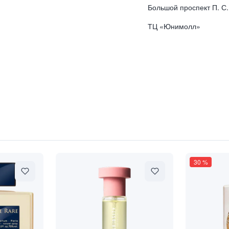
Большой проспект П. С.
ТЦ «Юнимолл»
RÉCIEUX"
30
%