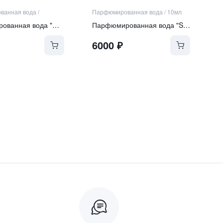
ванная вода
/
Парфюмированная вода
/
10мл
Парфюмированная вода "Over the Moon"
Парфюмированная вода "Sophistication"
6000
₽