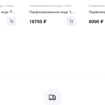
да
/
100мл
Парфюмированная вода
/
50мл
Парфюмиро
Парфюмированная вода "FIORIALUX"
Парфюмированная вода "Lullaby"
18750
₽
6000
₽