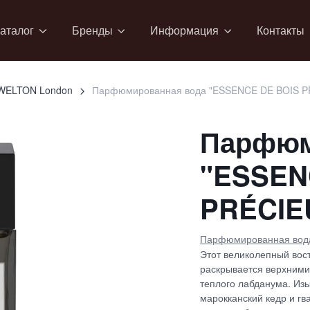
аталог
Бренды
Информация
Контакты
WELTON London
Парфюмированная вода "ESSENCE DE BOIS P
Парфюм
"ESSEN
PRÉCIE
Парфюмированная вод
Этот великолепный вос
раскрывается верхними
теплого лабданума. Из
марокканский кедр и г