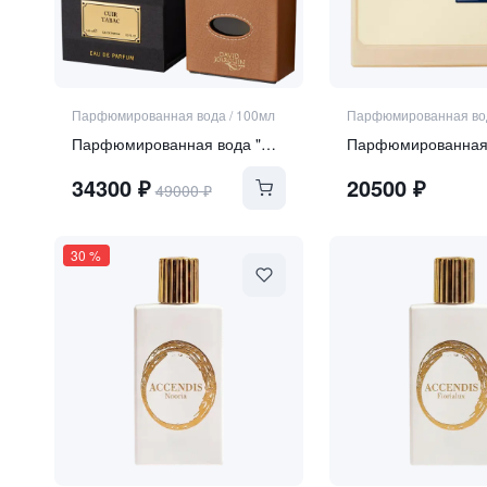
Парфюмированная вода
/
100мл
Парфюмированная во
Парфюмированная вода "Cuir Tabac"
34300
₽
20500
₽
49000
₽
30
%