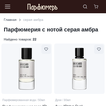
Главная
серая амбра
Парфюмерия с нотой
серая амбра
Найдено товаров:
22
Парфюмированная вода
/
50мл
Духи
/
30мл
Парфюмированная вода "Status Quo"
Духи "Status Quo"