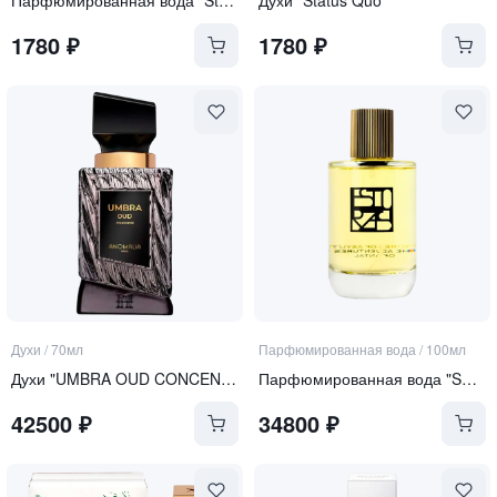
1780
₽
1780
₽
Духи
/
70мл
Парфюмированная вода
/
100мл
Духи "UMBRA OUD CONCENTRÉ"
Парфюмированная вода "Shores of Asyut"
42500
₽
34800
₽