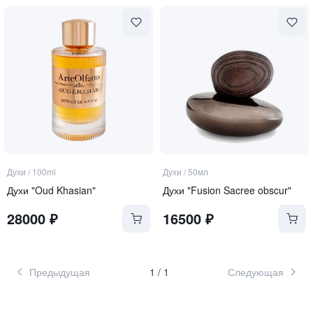
Духи
/
100ml
Духи
/
50мл
Духи "Oud Khasian"
Духи "Fusion Sacree obscur"
28000
₽
16500
₽
Предыдущая
1
/
1
Следующая