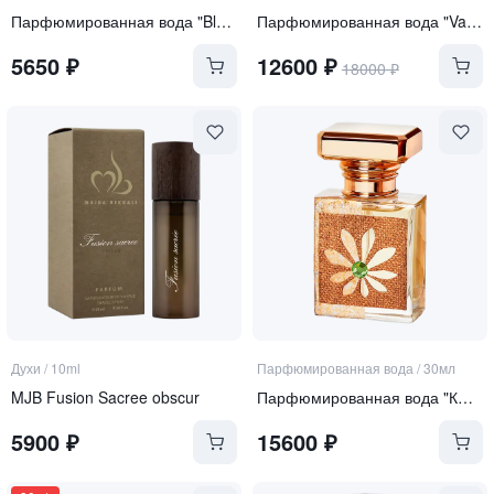
Парфюмированная вода "Blue Flash Nebula"
Парфюмированная вода "Valeria"
5650
₽
12600
₽
18000
₽
Духи
/
10ml
Парфюмированная вода
/
30мл
MJB Fusion Sacree obscur
Парфюмированная вода "КРЕМ ДЕ ЛЯ КРЕМ"
5900
₽
15600
₽