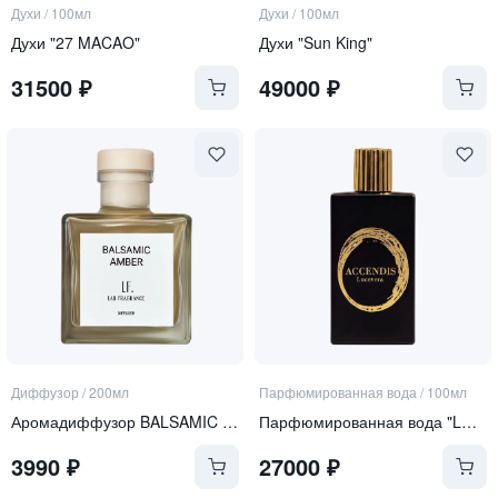
Духи
/
100мл
Духи
/
100мл
Духи "27 MACAO"
Духи "Sun King"
31500
₽
49000
₽
Диффузор
/
200мл
Парфюмированная вода
/
100мл
Аромадиффузор BALSAMIC AMBER
Парфюмированная вода "LUCEVERA"
3990
₽
27000
₽