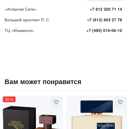
«Атлантик Сити»
+7 812 320 71 14
Большой проспект П. С.
+7 (812) 603 27 78
ТЦ «Юнимолл»
+7 (495) 015-06-10
Парфюмированная вода "9 PM REBEL" / "9 вечера (Мяте
Вам может понравится
10125
₽
9 840 ₽
30
%