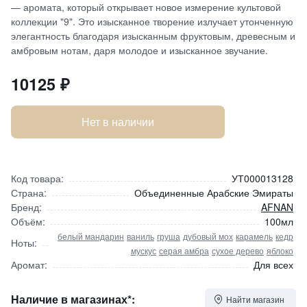
— аромата, который открывает новое измерение культовой
коллекции "9". Это изысканное творение излучает утонченную
элегантность благодаря изысканным фруктовым, древесным и
амбровым нотам, даря молодое и изысканное звучание.
10125
₽
Нет в наличии
Код товара:
УТ000013128
Страна:
Объединенные Арабские Эмираты
Бренд:
AFNAN
Объём:
100мл
белый мандарин
ваниль
груша
дубовый мох
карамель
кедр
Ноты:
мускус
серая амбра
сухое дерево
яблоко
Аромат:
Для всех
Наличие в магазинах*:
Найти магазин