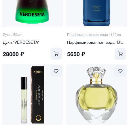
Духи
/
50мл
Парфюмированная вода
/
100мл
Духи "VERDESETA"
Парфюмированная вода "Blue Flash Nebula"
28000
₽
5650
₽