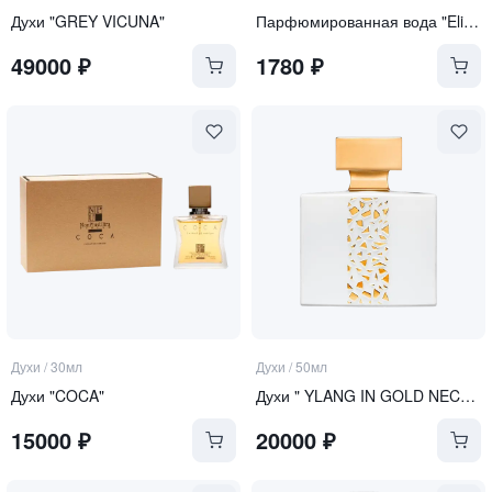
Духи "GREY VICUNA"
Парфюмированная вода "Elixir of Paradise"
49000
₽
1780
₽
Духи
/
30мл
Духи
/
50мл
Духи "COCA"
Духи " YLANG IN GOLD NECTAR"
15000
₽
20000
₽