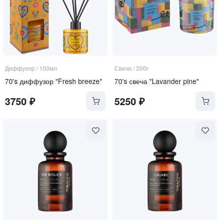
Диффузор
/
100мл
Свечи
/
200г
70's диффузор "Fresh breeze"
70's свеча "Lavander pine"
3750
₽
5250
₽