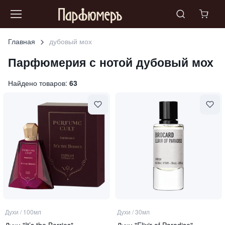
Главная
дубовый мох
Парфюмерия с нотой
дубовый мох
Найдено товаров:
63
Духи
/
100мл
Духи
/
30мл
Духи "It’s the Berries"
Духи "Elixir of Paradise"