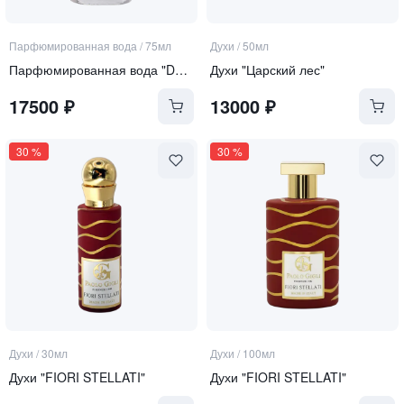
Парфюмированная вода
/
75мл
Духи
/
50мл
Парфюмированная вода "Date in Paris"
Духи "Царский лес"
17500
₽
13000
₽
30
%
30
%
Духи
/
30мл
Духи
/
100мл
Духи "FIORI STELLATI"
Духи "FIORI STELLATI"