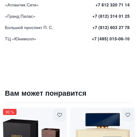
«Атлантик Сити»
+7 812 320 71 14
«Гранд Палас»
+7 (812) 314 01 25
Большой проспект П. С.
+7 (812) 603 27 78
ТЦ «Юнимолл»
+7 (495) 015-06-10
Парфюмированная вода "ZE BAI"
Вам может понравится
13000
₽
9 840 ₽
30
%