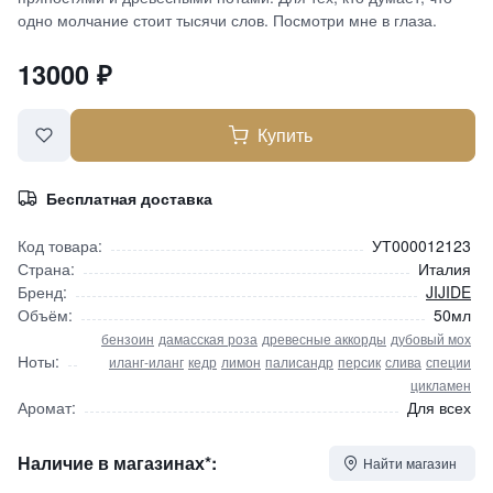
одно молчание стоит тысячи слов. Посмотри мне в глаза.
13000
₽
Купить
Бесплатная доставка
Код товара:
УТ000012123
Страна:
Италия
Бренд:
JIJIDE
Объём:
50мл
бензоин
дамасская роза
древесные аккорды
дубовый мох
Ноты:
иланг-иланг
кедр
лимон
палисандр
персик
слива
специи
цикламен
Аромат:
Для всех
Наличие в магазинах*:
Найти магазин