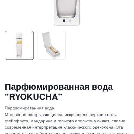
Парфюмированная вода
"RYOKUCHA"
Парфюмированная вода
Мгновенно раскрывающиеся, искрящиеся верхние ноты
грейпфрута, мандарина и горького апельсина сияют, словно
современная интерпретация классического одеколона. Эта
ослепительная и безграничная свежесть озаряет весь аромат,