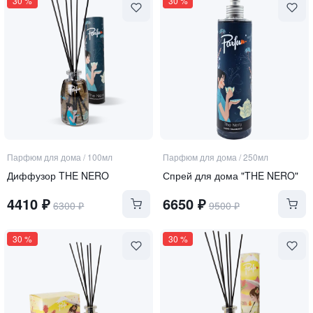
30
%
30
%
Парфюм для дома
/
100мл
Парфюм для дома
/
250мл
Диффузор THE NERO
Спрей для дома "THE NERO"
4410
₽
6650
₽
6300
₽
9500
₽
30
%
30
%