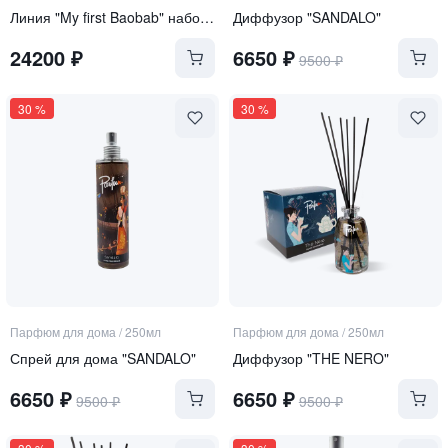
Линия "My first Baobab" набор "Platinum"
Диффузор "SANDALO"
24200
₽
6650
₽
9500
₽
30
%
30
%
Парфюм для дома
/
250мл
Парфюм для дома
/
250мл
Спрей для дома "SANDALO"
Диффузор "THE NERO"
6650
₽
6650
₽
9500
₽
9500
₽