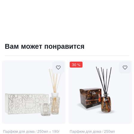
Спрей FICO / "Инжир"
Вам может понравится
5320
₽
9 840 ₽
30
%
Парфюм для дома
/
250мл + 190г
Парфюм для дома
/
250мл