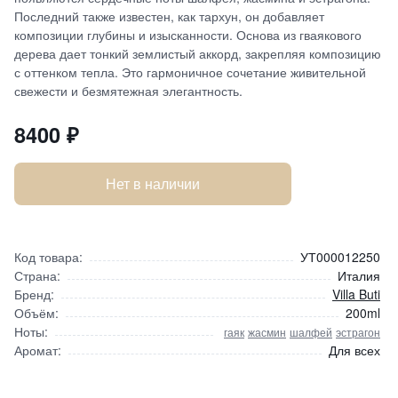
Последний также известен, как тархун, он добавляет
композиции глубины и изысканности. Основа из гваякового
дерева дает тонкий землистый аккорд, закрепляя композицию
с оттенком тепла. Это гармоничное сочетание живительной
свежести и безмятежная элегантность.
8400
₽
Нет в наличии
Код товара:
УТ000012250
Страна:
Италия
Бренд:
Villa Buti
Объём:
200ml
Ноты:
гаяк
жасмин
шалфей
эстрагон
Аромат:
Для всех