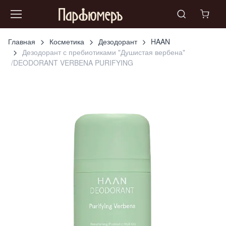
Главная
Косметика
Дезодорант
HAAN
Дезодорант с пребиотиками "Душистая вербена"
/DEODORANT VERBENA PURIFYING