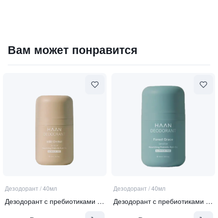
Дезодорант с пребиотиками "Душистая вербена" /DE
Вам может понравится
1350
₽
9 840 ₽
Дезодорант
/
40мл
Дезодорант
/
40мл
Дезодорант с пребиотиками "Дикая орхидея"
Дезодорант с пребиотиками "Мистический лес"