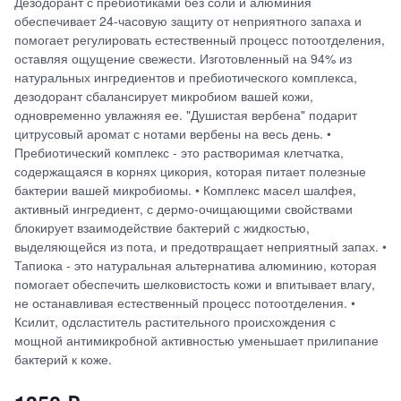
Дезодорант с пребиотиками без соли и алюминия
обеспечивает 24-часовую защиту от неприятного запаха и
помогает регулировать естественный процесс потоотделения,
оставляя ощущение свежести. Изготовленный на 94% из
натуральных ингредиентов и пребиотического комплекса,
дезодорант сбалансирует микробиом вашей кожи,
одновременно увлажняя ее. "Душистая вербена" подарит
цитрусовый аромат с нотами вербены на весь день. •
Пребиотический комплекс - это растворимая клетчатка,
содержащаяся в корнях цикория, которая питает полезные
бактерии вашей микробиомы. • Комплекс масел шалфея,
активный ингредиент, с дермо-очищающими свойствами
блокирует взаимодействие бактерий с жидкостью,
выделяющейся из пота, и предотвращает неприятный запах. •
Тапиока - это натуральная альтернатива алюминию, которая
помогает обеспечить шелковистость кожи и впитывает влагу,
не останавливая естественный процесс потоотделения. •
Ксилит, одсластитель растительного происхождения с
мощной антимикробной активностью уменьшает прилипание
бактерий к коже.