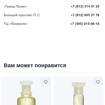
«Гранд Палас»
+7 (812) 314 01 25
Большой проспект П. С.
+7 (812) 603 27 78
ТЦ «Юнимолл»
+7 (495) 015-06-10
Туалетная вода "Dream" / "Мечта"
Вам может понравится
4400
₽
9 840 ₽