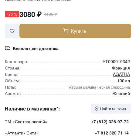
3080
₽
4400
₽
-
30
%
Купить
Бесплатная доставка
Код товара:
УТ000010342
Страна:
Франция
Бренд:
AGATHA
Объём:
100мл
Ноты:
жасмин
малина
чёрная смородина
Аромат:
Женский
Наличие в магазинах*:
Найти магазин
ТМ «Светлановский»
+7 (812) 326-97-72
«Атлантик Сити»
+7 812 320 71 14