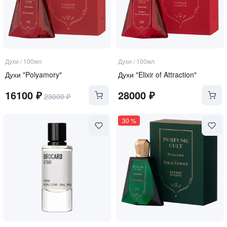
Духи
/
100мл
Духи
/
100мл
Духи "Polyamory"
Духи "Elixir of Attraction"
16100
₽
28000
₽
23000
₽
30
%