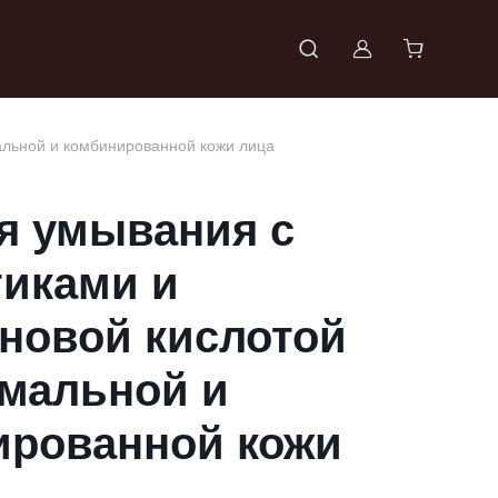
Войти в проф
альной и комбинированной кожи лица
я умывания с
тиками и
новой кислотой
рмальной и
ированной кожи