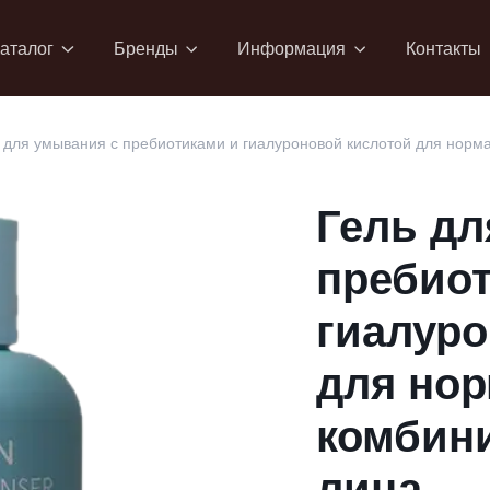
аталог
Бренды
Информация
Контакты
 для умывания с пребиотиками и гиалуроновой кислотой для норм
Гель дл
пребио
гиалуро
для но
комбин
лица