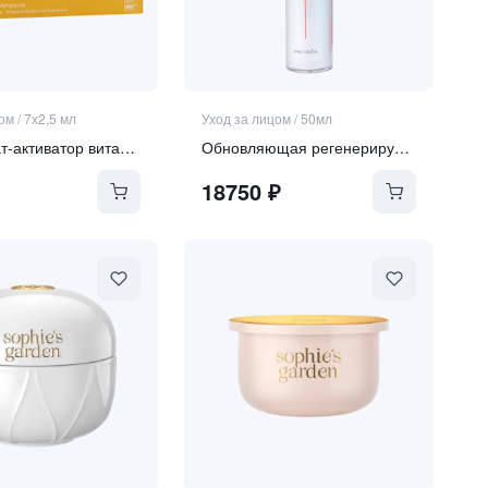
цом
/
7х2,5 мл
Уход за лицом
/
50мл
Концентрат-активатор витамина А для чувствительной кожи
Обновляющая регенерирующая сыворотка со спикулами
18750
₽