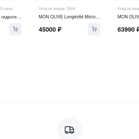
* 5 саше
Уход за лицом
/
30ml
Уход за ли
Ревитализирующая гидрогелевая маска с экзосомами и ПДРН
MON OLIVE Longévité Microgel Sérum
45000
₽
63990