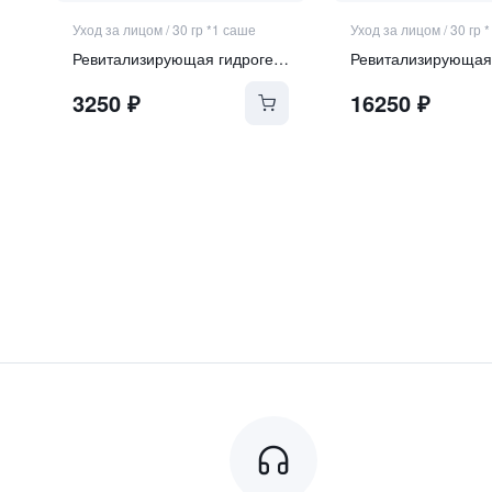
Уход за лицом
/
30 гр *1 саше
Уход за лицом
/
30 гр 
Ревитализирующая гидрогелевая маска с экзосомами и ПДРН
3250
₽
16250
₽