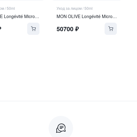
цом
/
50ml
Уход за лицом
/
50ml
MON OLIVE Longévité Microgel Crème
MON OLIVE Longévité Microgel Crème REFILL
₽
50700
₽