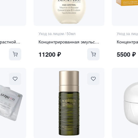
Уход за лицом
/
50мл
Уход за ли
Передовой антивозрастной крем для лица SPF 30
Концентрированная эмульсия-активатор витамина А 3-в-1 для зоны лица, шеи и декольте "Vitamin А booste"
11200
₽
5500
₽