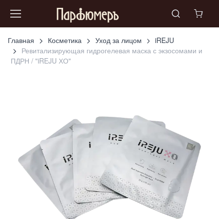
Главная
Косметика
Уход за лицом
iREJU
Ревитализирующая гидрогелевая маска с экзосомами и
ПДРН / "iREJU ХО"