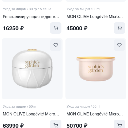
Уход за лицом
/
30 гр * 5 саше
Уход за лицом
/
30ml
Ревитализирующая гидрогелевая маска с экзосомами и ПДРН
MON OLIVE Longévité Microgel Sérum
16250
₽
45000
₽
Уход за лицом
/
50ml
Уход за лицом
/
50ml
MON OLIVE Longévité Microgel Crème
MON OLIVE Longévité Microgel Crème REFILL
63990
₽
50700
₽