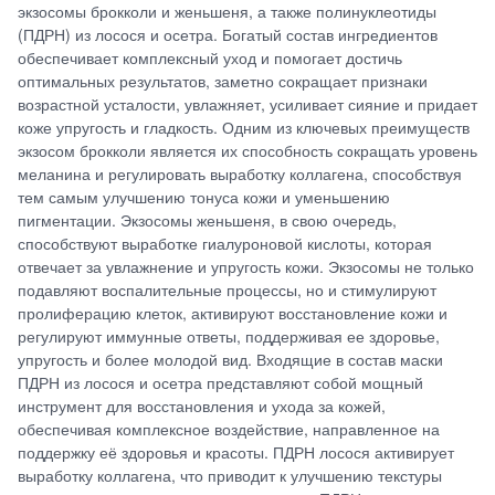
экзосомы брокколи и женьшеня, а также полинуклеотиды
(ПДРН) из лосося и осетра. Богатый состав ингредиентов
обеспечивает комплексный уход и помогает достичь
оптимальных результатов, заметно сокращает признаки
возрастной усталости, увлажняет, усиливает сияние и придает
коже упругость и гладкость. Одним из ключевых преимуществ
экзосом брокколи является их способность сокращать уровень
меланина и регулировать выработку коллагена, способствуя
тем самым улучшению тонуса кожи и уменьшению
пигментации. Экзосомы женьшеня, в свою очередь,
способствуют выработке гиалуроновой кислоты, которая
отвечает за увлажнение и упругость кожи. Экзосомы не только
подавляют воспалительные процессы, но и стимулируют
пролиферацию клеток, активируют восстановление кожи и
регулируют иммунные ответы, поддерживая ее здоровье,
упругость и более молодой вид. Входящие в состав маски
ПДРН из лосося и осетра представляют собой мощный
инструмент для восстановления и ухода за кожей,
обеспечивая комплексное воздействие, направленное на
поддержку её здоровья и красоты. ПДРН лосося активирует
выработку коллагена, что приводит к улучшению текстуры