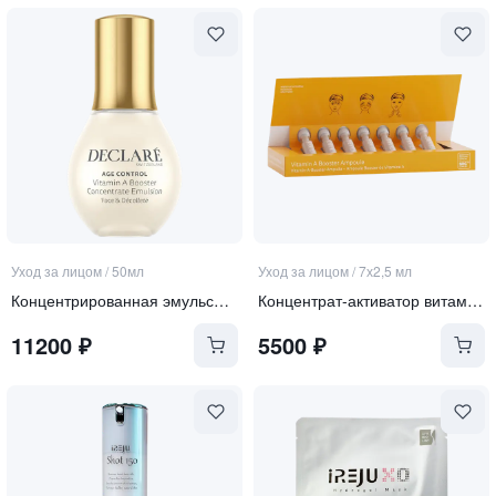
Уход за лицом
/
50мл
Уход за лицом
/
7х2,5 мл
Концентрированная эмульсия-активатор витамина А 3-в-1 для зоны лица, шеи и декольте "Vitamin А booste"
Концентрат-активатор витамина А для чувствительной кожи
11200
₽
5500
₽