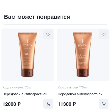
Ревитализирующая гидрогелевая маска с экзосомами и П
Вам может понравится
16250
₽
9 840 ₽
Уход за лицом
/
75мл
Уход за лицом
/
75мл
Передовой антивозрастной крем для лица SPF 50
Передовой антивозрастной крем для лица SPF 30
12000
₽
11300
₽