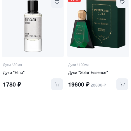
Духи
/
30мл
Духи
/
100мл
Духи "Etno"
Духи "Solar Essence"
1780
₽
19600
₽
28000
₽