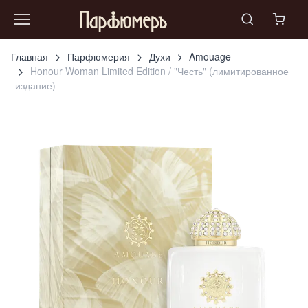
Главная
Парфюмерия
Духи
Amouage
Honour Woman Limited Edition / "Честь" (лимитированное
издание)