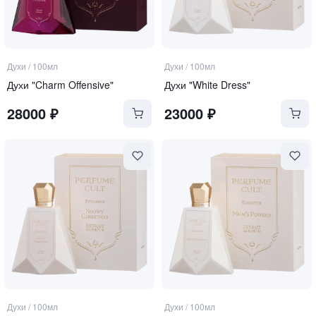
Духи
/
100мл
Духи
/
100мл
Духи "Charm Offensive"
Духи "White Dress"
28000
₽
23000
₽
Духи
/
100мл
Духи
/
100мл