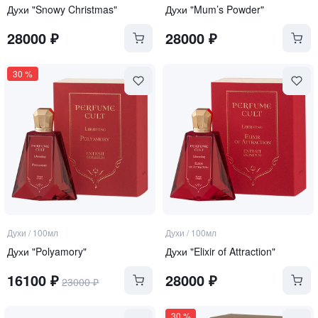
Духи "Snowy Christmas"
Духи "Mum’s Powder"
28000
₽
28000
₽
30
%
Духи
/
100мл
Духи
/
100мл
Духи "Polyamory"
Духи "Elixir of Attraction"
16100
₽
28000
₽
23000
₽
30
%