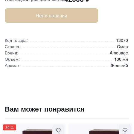
Нет в наличии
Код товара:
13070
Страна:
Оман
Бренд:
Amouage
Объём:
100 мл
Аромат:
Женский
Honour Woman Limited Edition / "Честь" (лимитированное
Вам может понравится
42000
₽
9 840 ₽
30
%