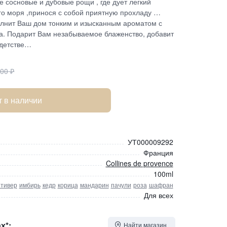
 сосновые и дубовые рощи , где дует легкий
го моря ,принося с собой приятную прохладу …
лнит Ваш дом тонким и изысканным ароматом с
а. Подарит Вам незабываемое блаженство, добавит
 детстве…
400
₽
т в наличии
УТ000009292
Франция
Collines de provence
100ml
етивер
имбирь
кедр
корица
мандарин
пачули
роза
шафран
Для всех
х*:
Найти магазин