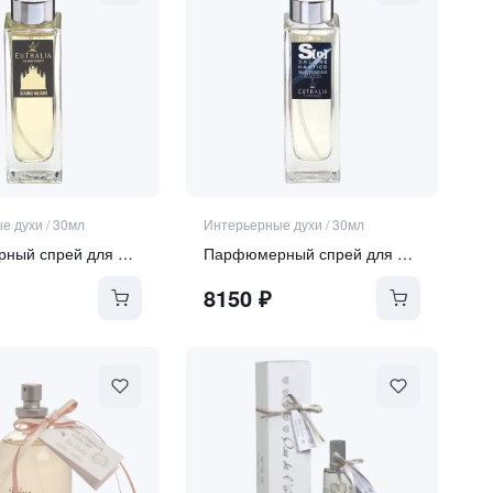
е духи
/
30мл
Интерьерные духи
/
30мл
Парфюмерный спрей для дома "Duomo Milano"
Парфюмерный спрей для дома "Blue Essence"
8150
₽