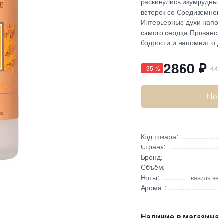
раскинулись изумрудные
ветерок со Средиземно
Интерьерные духи напо
самого сердца Прованс
бодрости и напомнит о
2860
₽
4
-
35
%
Не
Код товара:
Страна:
Бренд:
Объём:
Ноты:
ваниль
в
Аромат:
Наличие в магазина