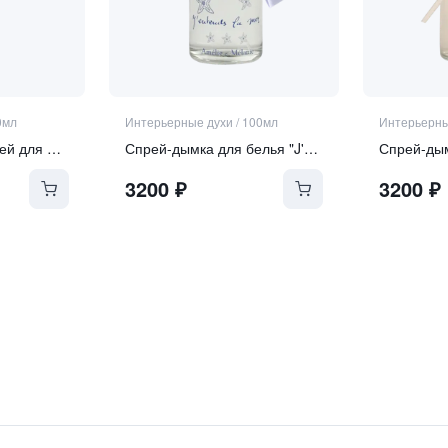
0мл
Интерьерные духи
/
100мл
Интерьерны
Парфюмерный спрей для дома "Ambre Noir"
Спрей-дымка для белья "J'ENTENDS LA MER SENTEURS" | "Я СЛЫШУ АРОМАТ МОРЯ"
3200
₽
3200
₽