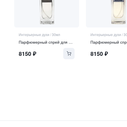
Интерьерные духи
/
30мл
Интерьерные духи
/
3
Парфюмерный спрей для дома "Bianco D'alba"
8150
₽
8150
₽