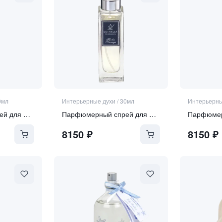
0мл
Интерьерные духи
/
30мл
Интерьерны
Парфюмерный спрей для дома "Zanzibar"
Парфюмерный спрей для дома "Herbes Sauvages"
8150
₽
8150
₽