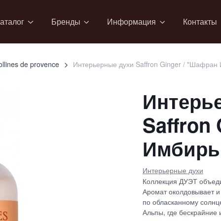
аталог
Бренды
Информация
Контакты
ollines de provence
Интерьерные духи Saffron Ginger / "Шафран
Интерь
Saffron
Имбирь
Интерьерные духи
Коллекция ДУЭТ объеди
Аромат околдовывает и 
по обласканному солнц
Альпы, где бескрайние