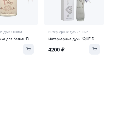
е духи
/
100мл
Интерьерные духи
/
100мл
Спрей-дымка для белья "RÊVE D'ANGES" | "МЕЧТА АНГЕЛА"
Интерьерные духи "QUE DE L'AMOUR" | "ТОЛЬКО ЛЮБОВЬ"
4200
₽