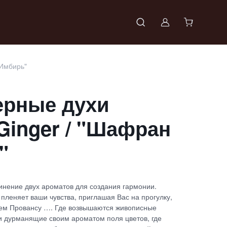
Войти в проф
 Имбирь"
ерные духи
 Ginger / "Шафран
"
нение двух ароматов для создания гармонии.
пленяет ваши чувства, приглашая Вас на прогулку,
ем Провансу …. Где возвышаются живописные
 и дурманящие своим ароматом поля цветов, где